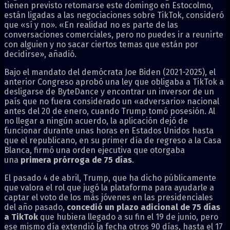
tienen previsto retomarse este domingo en Estocolmo,
están ligadas a las negociaciones sobre TikTok, consideró
que «sí y no». «En realidad no es parte de las
conversaciones comerciales, pero no puedes ir a reunirte
con alguien y no sacar ciertos temas que están por
decidirse», añadió.
Bajo el mandato del demócrata Joe Biden (2021-2025), el
anterior Congreso aprobó una ley que obligaba a TikTok a
desligarse de ByteDance y encontrar un inversor de un
país que no fuera considerado un «adversario» nacional
antes del 20 de enero, cuando Trump tomó posesión. Al
no llegar a ningún acuerdo, la aplicación dejó de
funcionar durante unas horas en Estados Unidos hasta
que el republicano, en su primer día de regreso a la Casa
Blanca, firmó una orden ejecutiva que otorgaba
una
primera prórroga de 75 días
.
El pasado 4 de abril, Trump, que ha dicho públicamente
que valora el rol que jugó la plataforma para ayudarle a
captar el voto de los más jóvenes en las presidenciales
del año pasado,
concedió un plazo adicional de 75 días
a TikTok
que hubiera llegado a su fin el 19 de junio, pero
ese mismo día extendió la fecha otros 90 días, hasta el 17