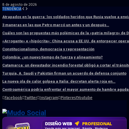
8 de agosto de 2026
TENDENCIA
Atrapados en la guerra: los soldados heridos que Rusia vuelve a env
3 maneras en las que Petro marcó un antes y un después…
Cuáles son las propuestas más polémicas de la «patria milagro» de 
«Arrogante» e «hipócrita»: China acusa a EE.UU. de entorpecer ope
Constitucionalismo, democracia y representación
Colombia: ¿un nuevo tiempo de fuerza y alineamiento?
Catamarca: un devastador incendio forestal obligó a cortar el tránsit
Turquía, A. Saudí y Pakistán firman un acuerdo de defensa conjunto
La nueva ola de calor golpea a Italia: decretan alerta roja en…
Centroamérica podría enfrentar el mayor aumento de hambre aguda 
Facebook
Twitter
Instagram
Pinterest
Youtube
DISEÑO WEB
PROFESIONAL
HOSTING SSD
CRM & DASHBOARD
CORREO
CORPORATIVO
SÚPER RÁPIDO
A MEDIDA
Desd
Vende más por internet · Rápida · Moderna