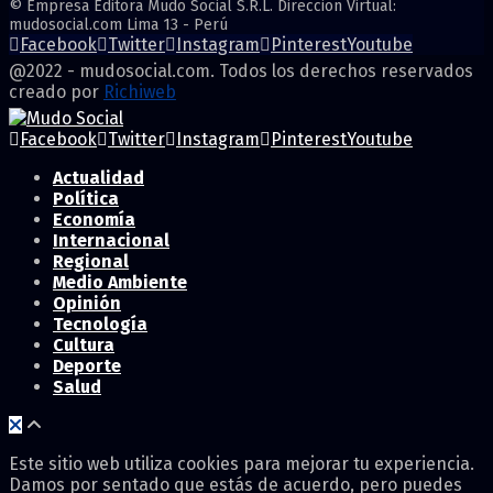
© Empresa Editora Mudo Social S.R.L. Direccion Virtual:
mudosocial.com Lima 13 - Perú
Facebook
Twitter
Instagram
Pinterest
Youtube
@2022 - mudosocial.com. Todos los derechos reservados
creado por
Richiweb
Facebook
Twitter
Instagram
Pinterest
Youtube
Actualidad
Política
Economía
Internacional
Regional
Medio Ambiente
Opinión
Tecnología
Cultura
Deporte
Salud
Este sitio web utiliza cookies para mejorar tu experiencia.
Damos por sentado que estás de acuerdo, pero puedes