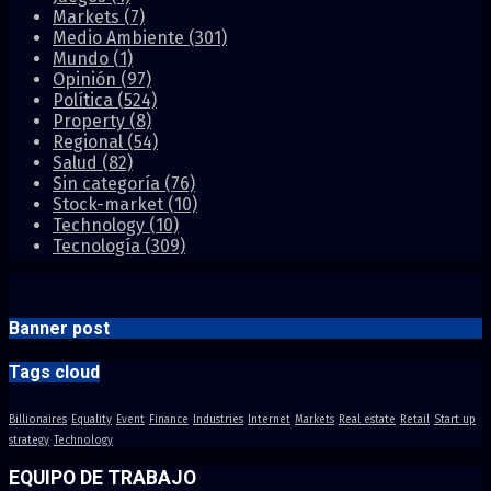
Markets
(7)
Medio Ambiente
(301)
Mundo
(1)
Opinión
(97)
Política
(524)
Property
(8)
Regional
(54)
Salud
(82)
Sin categoría
(76)
Stock-market
(10)
Technology
(10)
Tecnología
(309)
Banner post
Tags cloud
Billionaires
Equality
Event
Finance
Industries
Internet
Markets
Real estate
Retail
Start up
strategy
Technology
EQUIPO DE TRABAJO