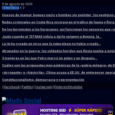
9 de agosto de 2026
TENDENCIA
Huesos de mamut, buques nazis y bombas sin explotar: los vestigios
Redes criminales en Costa Rica incorporan el tráfico de fauna y flor
De los terremotos a los huracanes: así funcionan los sensores que 
Justo cuando el 737 MAX volvía a darle oxígeno a Boeing, la…
La IA ha creado un virus que la naturaleza no había creado…
Atrapados en la guerra: los soldados heridos que Rusia vuelve a env
3 maneras en las que Petro marcó un antes y un después…
Cuáles son las propuestas más polémicas de la «patria milagro» de 
«Arrogante» e «hipócrita»: China acusa a EE.UU. de entorpecer ope
Constitucionalismo, democracia y representación
Facebook
Twitter
Instagram
Pinterest
Youtube
DISEÑO WEB
PROFESIONAL
HOSTING SSD
CRM & DASHBOARD
CORREO
CORPORATIVO
SÚPER RÁPIDO
A MEDIDA
Desd
Vende más por internet · Rápida · Moderna