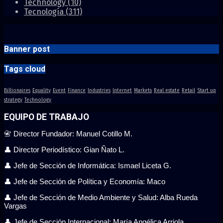
Technology
(10)
Tecnología
(311)
Banner post
Tags cloud
Billionaires
Equality
Event
Finance
Industries
Internet
Markets
Real estate
Retail
Start up
strategy
Technology
EQUIPO DE TRABAJO
📇 Director Fundador: Manuel Cotillo M.
👤 Director Periodístico: Gian Ñato L.
👤 Jefe de Sección de Informática: Ismael Liceta G.
👤 Jefe de Sección de Política y Economía: Maco
👤 Jefe de Sección de Medio Ambiente y Salud: Alba Rueda
Vargas
👤 Jefe de Sección Internacional: María Angélica Arriola