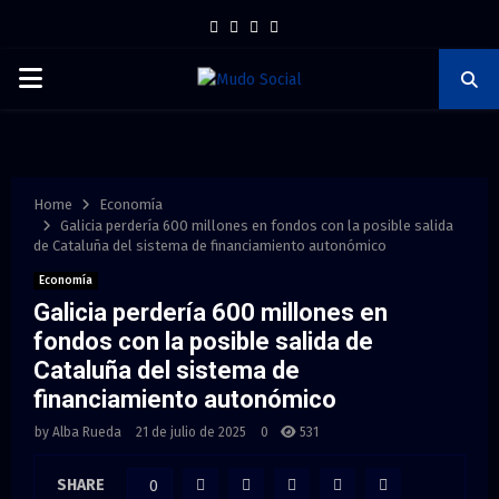
F
T
I
P
Y
a
w
n
i
o
P
c
i
s
n
u
e
t
t
t
t
R
b
t
a
e
u
I
o
e
g
r
b
Home
Economía
Galicia perdería 600 millones en fondos con la posible salida
o
r
r
e
e
de Cataluña del sistema de financiamiento autonómico
M
k
a
s
Economía
m
t
Galicia perdería 600 millones en
A
fondos con la posible salida de
Cataluña del sistema de
R
financiamiento autonómico
Y
by
Alba Rueda
21 de julio de 2025
0
531
SHARE
0