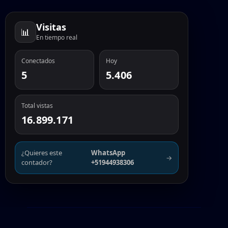
Visitas
📊
En tiempo real
Conectados
Hoy
5
5.406
Total vistas
16.899.171
¿Quieres este
WhatsApp
→
contador?
+51944938306