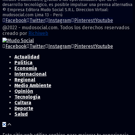
desarrollo tecnológico, es posible impulsar una prensa alternativa
© Empresa Editora Mudo Social S.R.L. Direccion Virtual:
mudosocial.com Lima 13 - Perú
Facebook
Twitter
Instagram
Pinterest
Youtube
@2022 - mudosocial.com. Todos los derechos reservados
creado por
Richiweb
Facebook
Twitter
Instagram
Pinterest
Youtube
Actualidad
Política
Economía
Internacional
Regional
Medio Ambiente
Opinión
Tecnología
Cultura
Deporte
Salud