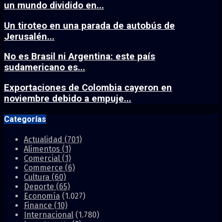
un mundo dividido en...
Un tiroteo en una parada de autobús de
Jerusalén...
No es Brasil ni Argentina: este país
sudamericano es...
Exportaciones de Colombia cayeron en
noviembre debido a empuje...
Categorías
Actualidad
(701)
Alimentos
(1)
Comercial
(1)
Commerce
(6)
Cultura
(60)
Deporte
(65)
Economía
(1.027)
Finance
(10)
Internacional
(1.780)