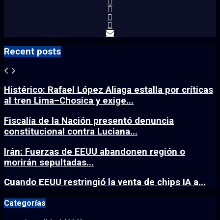
Recent posts
Histérico: Rafael López Aliaga estalla por críticas
al tren Lima–Chosica y exige...
Fiscalía de la Nación presentó denuncia
constitucional contra Luciana...
Irán: Fuerzas de EEUU abandonen región o
morirán sepultadas...
Cuando EEUU restringió la venta de chips IA a...
Categorías