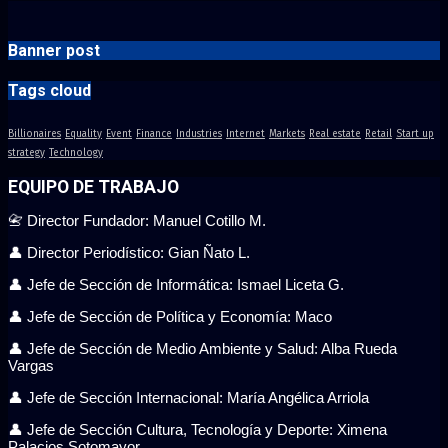
Banner post
Tags cloud
Billionaires
Equality
Event
Finance
Industries
Internet
Markets
Real estate
Retail
Start up
strategy
Technology
EQUIPO DE TRABAJO
📇 Director Fundador: Manuel Cotillo M.
👤 Director Periodístico: Gian Ñato L.
👤 Jefe de Sección de Informática: Ismael Liceta G.
👤 Jefe de Sección de Política y Economía: Maco
👤 Jefe de Sección de Medio Ambiente y Salud: Alba Rueda
Vargas
👤 Jefe de Sección Internacional: María Angélica Arriola
👤 Jefe de Sección Cultura, Tecnología y Deporte: Ximena
Palacios Sotomayor