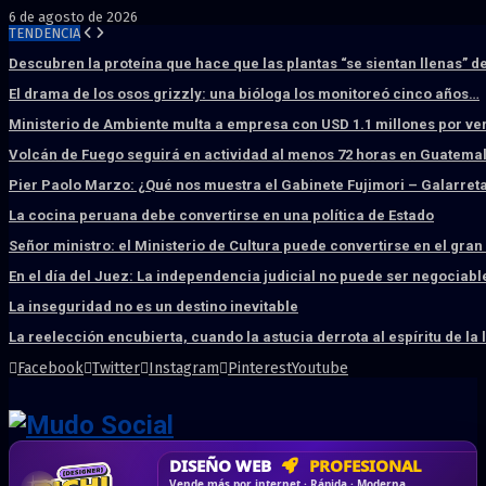
6 de agosto de 2026
TENDENCIA
Descubren la proteína que hace que las plantas “se sientan llenas” d
El drama de los osos grizzly: una bióloga los monitoreó cinco años…
Ministerio de Ambiente multa a empresa con USD 1.1 millones por ve
Volcán de Fuego seguirá en actividad al menos 72 horas en Guatema
Pier Paolo Marzo: ¿Qué nos muestra el Gabinete Fujimori – Galarret
La cocina peruana debe convertirse en una política de Estado
Señor ministro: el Ministerio de Cultura puede convertirse en el gra
En el día del Juez: La independencia judicial no puede ser negociabl
La inseguridad no es un destino inevitable
La reelección encubierta, cuando la astucia derrota al espíritu de la 
Facebook
Twitter
Instagram
Pinterest
Youtube
DISEÑO WEB
PROFESIONAL
HOSTING SSD
CRM & DASHBOARD
CORREO
CORPORATIVO
SÚPER RÁPIDO
A MEDIDA
Desd
Vende más por internet · Rápida · Moderna