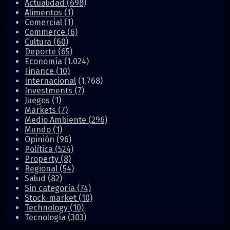
Actualidad
(698)
Alimentos
(1)
Comercial
(1)
Commerce
(6)
Cultura
(60)
Deporte
(65)
Economía
(1.024)
Finance
(10)
Internacional
(1.768)
Investments
(7)
Juegos
(1)
Markets
(7)
Medio Ambiente
(296)
Mundo
(1)
Opinión
(96)
Política
(524)
Property
(8)
Regional
(54)
Salud
(82)
Sin categoría
(74)
Stock-market
(10)
Technology
(10)
Tecnología
(303)