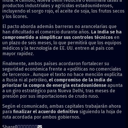
India. A cambio, Nueva Delhi reducirá o eliminará tasas a
productos industriales y agrícolas estadounidenses,
incluyendo el sorgo rojo, el aceite de soja, los frutos secos
y los licores.
El pacto aborda además barreras no arancelarias que
han dificultado el comercio durante años.
La India se ha
comprometido a simplificar sus controles técnicos
en
un plazo de seis meses, lo que permitirá que los equipos
médicos y la tecnología de EE. UU. entren al país con
mayor rapidez.
Finalmente, ambos países acordaron fortalecer su
seguridad económica frente a «políticas no comerciales
de terceros» . Aunque el texto no hace mención explícita
a Rusia ni al petróleo,
el compromiso de la India de
priorizar la compra de energía estadounidense
apunta
a un giro estratégico para Nueva Delhi, tras meses de
presión por sus importaciones de crudo ruso.
Según el comunicado, ambas capitales trabajarán ahora
para
finalizar el acuerdo definitivo
siguiendo la hoja de
ruta acordada por ambos gobiernos.
Share
0