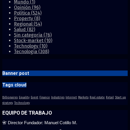
Mundo
(1)
Opinión
(96)
Política
(524)
Property
(8)
Regional
(54)
Salud
(82)
Sin categoría
(76)
Stock-market
(10)
Technology
(10)
Tecnología
(308)
Banner post
Tags cloud
Billionaires
Equality
Event
Finance
Industries
Internet
Markets
Real estate
Retail
Start up
strategy
Technology
EQUIPO DE TRABAJO
📇 Director Fundador: Manuel Cotillo M.