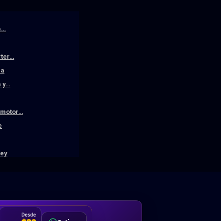
e…
rter…
la
a y…
n motor…
e
ley
DA
Desde