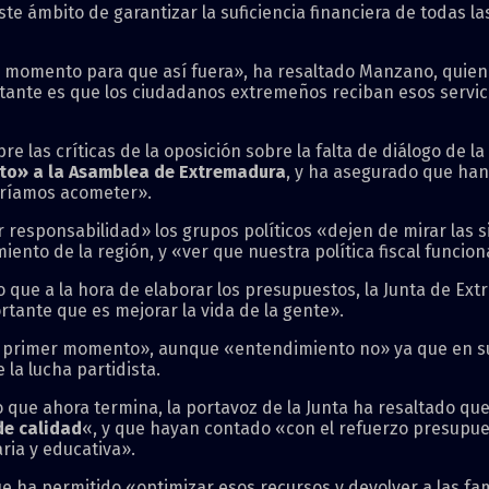
te ámbito de garantizar la suficiencia financiera de todas l
momento para que así fuera», ha resaltado Manzano, quien
ante es que los ciudadanos extremeños reciban esos servicio
bre las críticas de la oposición sobre la falta de diálogo de 
to» a la Asamblea de Extremadura
, y ha asegurado que han
eríamos acometer».
responsabilidad» los grupos políticos «dejen de mirar las s
iento de la región, y «ver que nuestra política fiscal funcion
o que a la hora de elaborar los presupuestos, la Junta de E
ante que es mejorar la vida de la gente».
primer momento», aunque «entendimiento no» ya que en su o
la lucha partidista.
co que ahora termina, la portavoz de la Junta ha resaltado q
de calidad
«, y que hayan contado «con el refuerzo presupue
ria y educativa».
e ha permitido «optimizar esos recursos y devolver a las fa