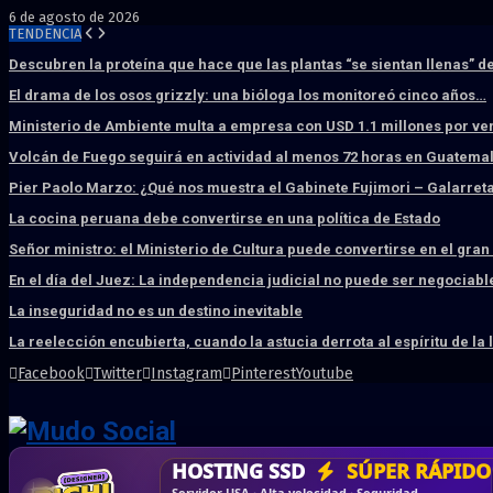
6 de agosto de 2026
TENDENCIA
Descubren la proteína que hace que las plantas “se sientan llenas” d
El drama de los osos grizzly: una bióloga los monitoreó cinco años…
Ministerio de Ambiente multa a empresa con USD 1.1 millones por ve
Volcán de Fuego seguirá en actividad al menos 72 horas en Guatema
Pier Paolo Marzo: ¿Qué nos muestra el Gabinete Fujimori – Galarret
La cocina peruana debe convertirse en una política de Estado
Señor ministro: el Ministerio de Cultura puede convertirse en el gra
En el día del Juez: La independencia judicial no puede ser negociabl
La inseguridad no es un destino inevitable
La reelección encubierta, cuando la astucia derrota al espíritu de la 
Facebook
Twitter
Instagram
Pinterest
Youtube
DISEÑO WEB
PROFESIONAL
HOSTING SSD
CRM & DASHBOARD
CORREO
CORPORATIVO
SÚPER RÁPIDO
A MEDI
Vende más por internet · Rápida · Moderna