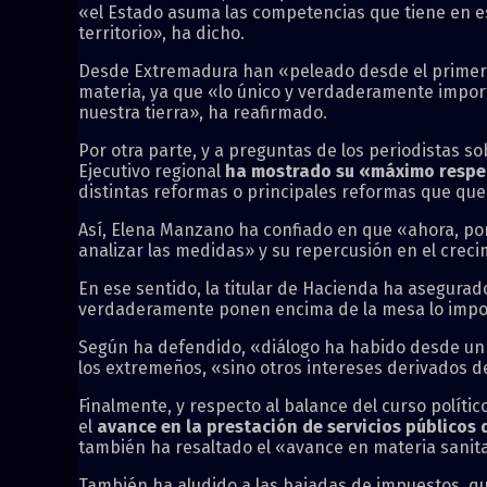
«el Estado asuma las competencias que tiene en es
territorio», ha dicho.
Desde Extremadura han «peleado desde el primer 
materia, ya que «lo único y verdaderamente import
nuestra tierra», ha reafirmado.
Por otra parte, y a preguntas de los periodistas so
Ejecutivo regional
ha mostrado su «máximo respe
distintas reformas o principales reformas que qu
Así, Elena Manzano ha confiado en que «ahora, por 
analizar las medidas» y su repercusión en el crecim
En ese sentido, la titular de Hacienda ha asegurad
verdaderamente ponen encima de la mesa lo import
Según ha defendido, «diálogo ha habido desde un 
los extremeños, «sino otros intereses derivados de 
Finalmente, y respecto al balance del curso políti
el
avance en la prestación de servicios públicos 
también ha resaltado el «avance en materia sanita
También ha aludido a las bajadas de impuestos, qu