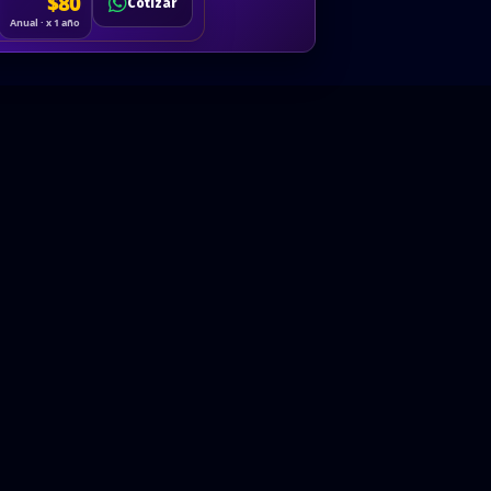
Cotizar
$80
Solicitar
Hablemos
Cotizar
ón
Anual · x 1 año