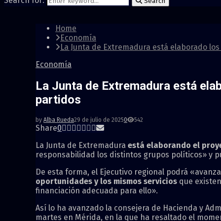
Search for:
Search
Home
Economía
La Junta de Extremadura está elaborado los
Economía
La Junta de Extremadura está elab
partidos
by
Alba Rueda
29 de julio de 2025
0
542
Share
0
La Junta de Extremadura
está elaborando el pro
responsabilidad los distintos grupos políticos» y
De esta forma, el Ejecutivo regional podrá «avanz
oportunidades y los mismos servicios
que existen
financiación adecuada para ello».
Así lo ha avanzado la consejera de Hacienda y Adm
martes en Mérida, en la que ha resaltado el momen