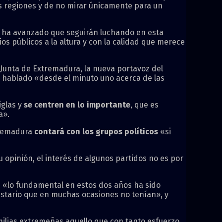
as regiones y de no mirar únicamente para un
 ha avanzado que seguirán luchando en esta
s públicos a la altura y con la calidad que merece
la Junta de Extremadura, la nueva portavoz del
 hablado «desde el minuto uno acerca de las
iglas y
se centren en lo importante
, que es
a».
xtremadura
contará con los grupos políticos
«si
pinión, el interés de algunos partidos no es por
ue «lo fundamental en estos dos años ha sido
stario que en muchas ocasiones no tenían», y
milias extremeñas aquello que con tanto esfuerzo