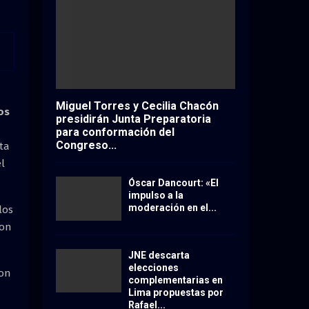
Miguel Torres y Cecilia Chacón
os
presidirán Junta Preparatoria
para conformación del
Congreso...
ta
l
Óscar Dancourt: «El
impulso a la
moderación en el...
los
ron
JNE descarta
elecciones
con
complementarias en
Lima propuestas por
Rafael...