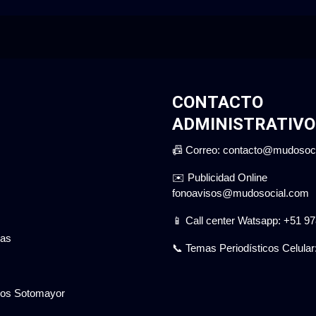
CONTACTO
ADMINISTRATIVO
📠 Correo: contacto@mudosoc
✉️ Publicidad Online
fonoavisos@mudosocial.com
📱 Call center Watsapp: +51 9
gas
📞 Temas Periodísticos Celular
cios Sotomayor