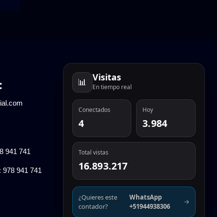
Visitas
📊
:
En tiempo real
ial.com
Conectados
Hoy
4
3.984
78 941 741
Total vistas
16.893.217
: 978 941 741
¿Quieres este
WhatsApp
→
contador?
+51944938306