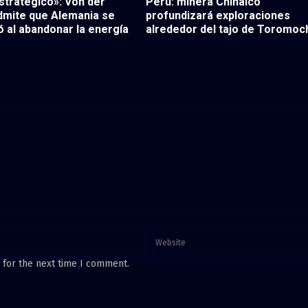
stratégico»: Von der
Perú: minera Chinalco
dmite que Alemania se
profundizará exploraciones
 al abandonar la energía
alrededor del tajo de Toromoc
 for the next time I comment.