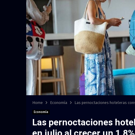
Home
Economía
Las pernoctaciones hoteleras conso
Economía
Las pernoctaciones hote
en julio al crecer un 1,8%