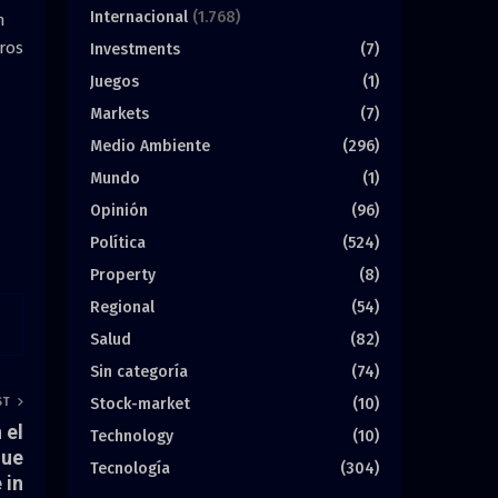
Internacional
(1.768)
n
ros
Investments
(7)
Juegos
(1)
Markets
(7)
Medio Ambiente
(296)
Mundo
(1)
Opinión
(96)
Política
(524)
Property
(8)
Regional
(54)
Salud
(82)
Sin categoría
(74)
Stock-market
(10)
ST
 el
Technology
(10)
que
Tecnología
(304)
 in