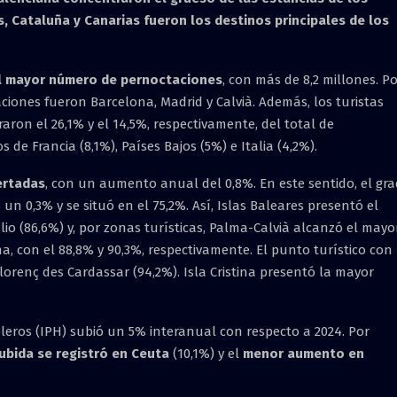
s, Cataluña y Canarias fueron los destinos principales de los
el mayor número de pernoctaciones
, con más de 8,2 millones. P
ciones fueron Barcelona, Madrid y Calvià. Además, los turistas
ron el 26,1% y el 14,5%, respectivamente, del total de
 de Francia (8,1%), Países Bajos (5%) e Italia (4,2%).
fertadas
, con un aumento anual del 0,8%. En este sentido, el gr
n 0,3% y se situó en el 75,2%. Así, Islas Baleares presentó el
o (86,6%) y, por zonas turísticas, Palma-Calvià alcanzó el mayo
, con el 88,8% y 90,3%, respectivamente. El punto turístico con
orenç des Cardassar (94,2%). Isla Cristina presentó la mayor
eleros (IPH) subió un 5% interanual con respecto a 2024. Por
ubida se registró en Ceuta
(10,1%) y el
menor aumento en