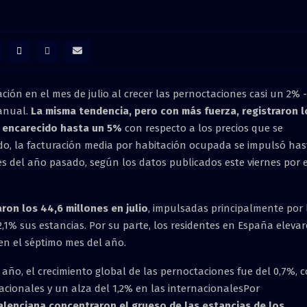
ción en el mes de julio al crecer las pernoctaciones casi un 2% -
ranual.
La misma tendencia, pero con más fuerza, registraron l
a encarecido hasta un 5%
con respecto a los precios que se
do, la facturación media por habitación ocupada se impulsó has
s del año pasado, según los datos publicados este viernes por e
ron los 44,6 millones en julio
, impulsadas principalmente por 
,1% sus estancias. Por su parte, los residentes en España eleva
en el séptimo mes del año.
año, el crecimiento global de las pernoctaciones fue del 0,7%, 
acionales y un alza del 1,2% en las internacionalesPor
alenciana concentraron el grueso de las estancias de los