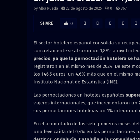
by
Alba Rueda
22 de agosto de 2025
0
367
SHARE
0
El sector hotelero español consolida su recupera
concretamente se alzaron un 1,8%- a nivel inte
precios, ya que la pernoctación hotelera se h
registraron en el mismo mes de 2024. De este mo
los 146,5 euros, un 4,6% más que en el mismo me
Instituto Nacional de Estadística (INE).
Las pernoctaciones en hoteles españoles
supera
viajeros internacionales, que incrementaron un 2
sus pernoctaciones hoteleras un 1% interanual 
En el acumulado de los siete primeros meses del 
una leve caída del 0,4% en las pernoctaciones n
destinos,
Andalucía, Cataluña y la Comunidad V