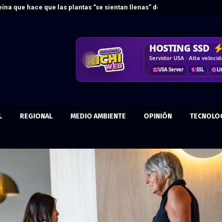
ína que hace que las plantas “se sientan llenas” de…
DISEÑO WEB
HOSTING SSD
CRM & DASHBO
CORREO
COR
Vende más por internet · 
Servidor USA · Alta veloci
Control · Automatiza · Mej
Más confianza · Marca prof
Responsive
Optimizad
Tu dominio
USA Server
KPIs
Datos
Antispam
SSL
Flujo
Li
L
REGIONAL
MEDIO AMBIENTE
OPINIÓN
TECNOLO