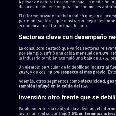
A pesar de este retroceso mensual, la medición in
desaceleración en comparación con meses anterio
El informe privado también indicó que, en el acum
parte por sectores que mostraron mejor desempeñ
económica en el tramo final del año.
Sectores clave con desempeño ne
La consultora destacó que varios sectores releva
por ejemplo, sufrió una caída mensual de
1,8%
, re
la industria también acumuló una baja de
3,7%
, p
Un ejemplo particular de la debilidad industrial fu
2024
, y de casi
19,6% respecto al mes previo
. Est
Además, otros segmentos como
electricidad, gas
también influyó en la caída del IGA
.
Inversión: otro frente que se debil
Paralelamente a la caída de la actividad, el inform
inversión real se contrajo
2,6% en términos inter