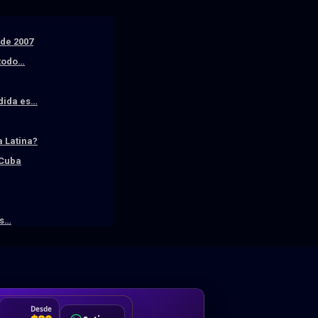
sde 2007
 todo…
edida es…
 Latina?
 Cuba
os…
DA
Desde