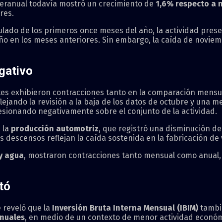
teranual todavía mostró un crecimiento de
1,6% respecto a 
res.
ulado de los primeros once meses del año, la actividad pres
o en los meses anteriores. Sin embargo, la caída de novie
gativo
ntes exhibieron contracciones tanto en la comparación mensu
flejando la revisión a la baja de los datos de octubre y una 
resionando negativamente sobre el conjunto de la actividad.
e la
producción automotriz
, que registró una disminución de
os descensos reflejan la caída sostenida en la fabricación de
 y agua
, mostraron contracciones tanto mensual como anual,
itó
e reveló que la
Inversión Bruta Interna Mensual (IBIM)
tambi
anuales
, en medio de un contexto de menor actividad económ