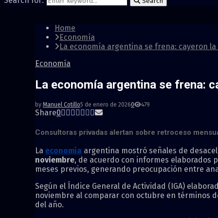
Search for:
Search
Home
Economía
La economía argentina se frena: cayeron la
Economía
La economía argentina se frena: c
by
Manuel Cotillo
5 de enero de 2026
0
479
Share
0
Consultoras privadas alertan sobre retroceso mensual
La
economía
argentina mostró señales de desaceler
noviembre
, de acuerdo con informes elaborados po
meses previos, generando preocupación entre anal
Según el Índice General de Actividad (IGA) elabora
noviembre al comparar con octubre en términos de
del año.