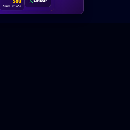
Cotizar
$80
Solicitar
Hablemos
Cotizar
ón
Anual · x 1 año