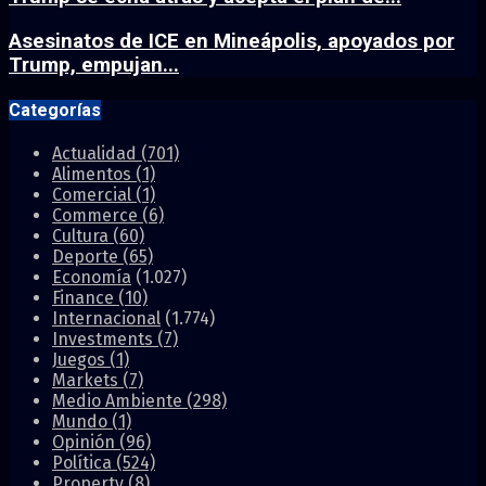
Asesinatos de ICE en Mineápolis, apoyados por
Trump, empujan...
Categorías
Actualidad
(701)
Alimentos
(1)
Comercial
(1)
Commerce
(6)
Cultura
(60)
Deporte
(65)
Economía
(1.027)
Finance
(10)
Internacional
(1.774)
Investments
(7)
Juegos
(1)
Markets
(7)
Medio Ambiente
(298)
Mundo
(1)
Opinión
(96)
Política
(524)
Property
(8)