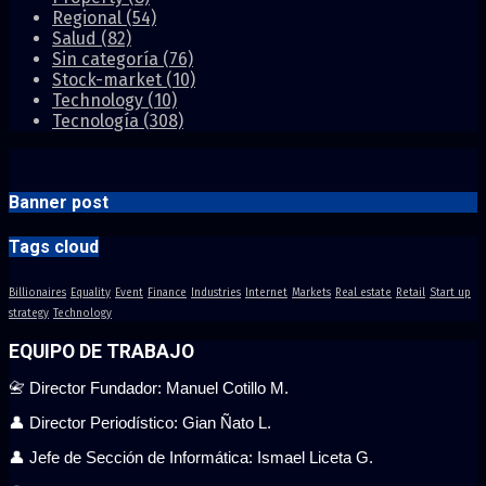
Regional
(54)
Salud
(82)
Sin categoría
(76)
Stock-market
(10)
Technology
(10)
Tecnología
(308)
Banner post
Tags cloud
Billionaires
Equality
Event
Finance
Industries
Internet
Markets
Real estate
Retail
Start up
strategy
Technology
EQUIPO DE TRABAJO
📇 Director Fundador: Manuel Cotillo M.
👤 Director Periodístico: Gian Ñato L.
👤 Jefe de Sección de Informática: Ismael Liceta G.