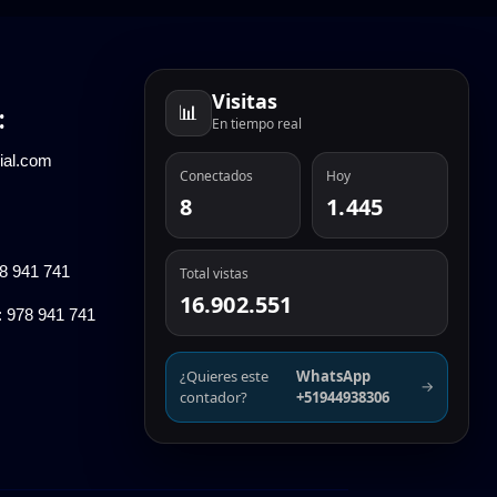
Visitas
📊
:
En tiempo real
ial.com
Conectados
Hoy
8
1.445
78 941 741
Total vistas
16.902.551
: 978 941 741
¿Quieres este
WhatsApp
→
contador?
+51944938306