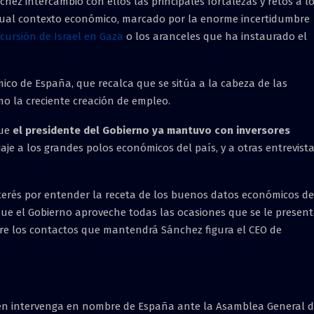
ez intercambió con ellos las principales fortalezas y retos a l
tual contexto económico, marcado por la enorme incertidumbre
ncursión de Israel en Gaza
o los aranceles que ha instaurado el
co de España, que recalca que se sitúa a la cabeza de las
o la creciente creación de empleo.
que
el presidente del Gobierno ya mantuvo con inversores
iaje a los grandes polos económicos del país, y a otras entrevist
rés por entender la receta de los buenos datos económicos de
 que el Gobierno aproveche todas las ocasiones que se le presen
Entre los contactos que mantendrá Sánchez figura el CEO de
uien intervenga en nombre de España ante la Asamblea General 