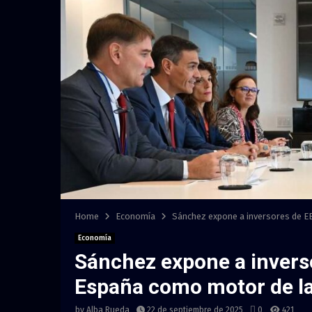
Home
Economía
Sánchez expone a inversores de E
Economía
Sánchez expone a inverso
España como motor de l
by
Alba Rueda
22 de septiembre de 2025
0
421