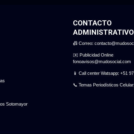
CONTACTO
ADMINISTRATIVO
📠 Correo: contacto@mudosoc
✉️ Publicidad Online
fonoavisos@mudosocial.com
📱 Call center Watsapp: +51 9
gas
📞 Temas Periodísticos Celular
cios Sotomayor