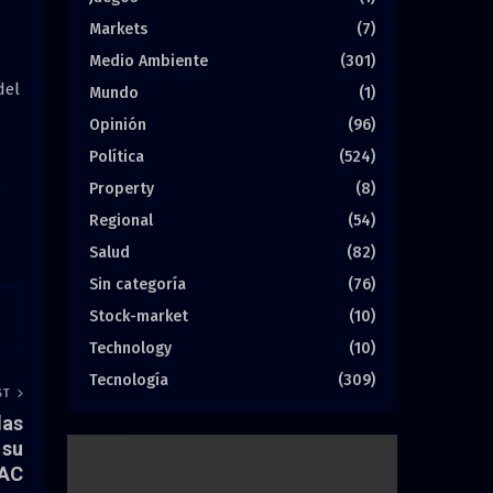
Markets
(7)
Medio Ambiente
(301)
del
Mundo
(1)
Opinión
(96)
Política
(524)
Property
(8)
o
Regional
(54)
Salud
(82)
Sin categoría
(76)
Stock-market
(10)
Technology
(10)
Tecnología
(309)
ST
las
 su
PAC