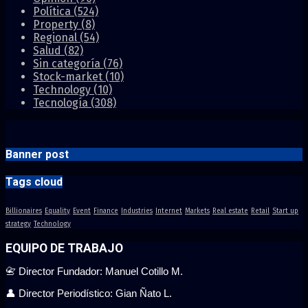
Política
(524)
Property
(8)
Regional
(54)
Salud
(82)
Sin categoría
(76)
Stock-market
(10)
Technology
(10)
Tecnología
(308)
Banner post
Tags cloud
Billionaires
Equality
Event
Finance
Industries
Internet
Markets
Real estate
Retail
Start up
strategy
Technology
EQUIPO DE TRABAJO
📇 Director Fundador: Manuel Cotillo M.
👤 Director Periodístico: Gian Ñato L.