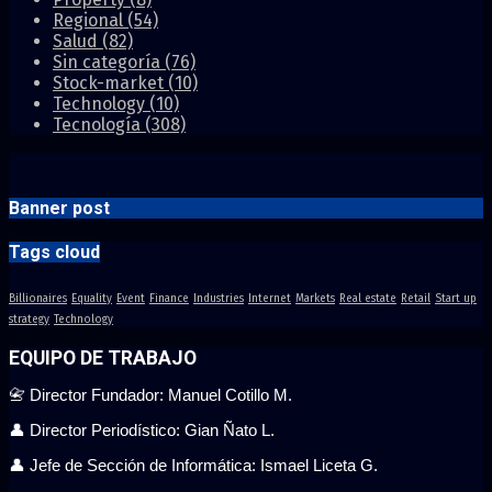
Regional
(54)
Salud
(82)
Sin categoría
(76)
Stock-market
(10)
Technology
(10)
Tecnología
(308)
Banner post
Tags cloud
Billionaires
Equality
Event
Finance
Industries
Internet
Markets
Real estate
Retail
Start up
strategy
Technology
EQUIPO DE TRABAJO
📇 Director Fundador: Manuel Cotillo M.
👤 Director Periodístico: Gian Ñato L.
👤 Jefe de Sección de Informática: Ismael Liceta G.