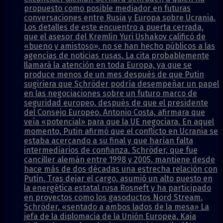
propuesto como posible mediador en futuras
conversaciones entre Rusia y Europa sobre Ucrania.
Los detalles de este encuentro a puerta cerrada,
que el asesor del Kremlin Yuri Ushakov calificó de
«bueno y amistoso», no se han hecho públicos a las
agencias de noticias rusas. La cita probablemente
llamará la atención en toda Europa, ya que se
produce menos de un mes después de que Putin
sugiriera que Schröder podría desempeñar un papel
en las negociaciones sobre un futuro marco de
seguridad europeo, después de que el presidente
del Consejo Europeo, Antonio Costa, afirmara que
veía «potencial» para que la UE negociara. En aquel
momento, Putin afirmó que el conflicto en Ucrania se
estaba acercando a su final y que harían falta
intermediarios de confianza. Schröder, que fue
canciller alemán entre 1998 y 2005, mantiene desde
hace más de dos décadas una estrecha relación con
Putin. Tras dejar el cargo, asumió un alto puesto en
la energética estatal rusa Rosneft y ha participado
en proyectos como los gasoductos Nord Stream.
Schröder, «sentado a ambos lados de la mesa» La
jefa de la diplomacia de la Unión Europea, Kaja