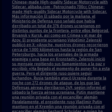
Chinese-made High-quality Sidecar Motorcycle with
Sidecar. alibaba.com · Patrocinado 700cc Chinese-
made High-quality Sidecar Motorcycle with Sidecar.
Más información El sábado por la mañana, el
Ministerio de Defensa ruso señaló que había
derribado un total de 376 drones ucranianos en
distintos puntos de la frontera, entre ellos Belgorod,
Bryansk y Kursk, así como en Crimea y el mar de
Azov. El presidente ucraniano Volodímir Zelenski
publicó en X: «Anoche, nuestros drones recorrieron
cerca de 1.000 kilómetros hasta la región de San
Petersburgo, hacia los arsenales de la armada
enemiga y una base en Kronstadt». Zelenski inició
su mensaje repitiendo sus llamamientos a la paz y
escribió: «Ha llegado el momento de poner fin a esta
guerra. Pero el dirigente ruso quiere seguir
luchando». Rusia también atacó Ucrania durante la
noche con 272 drones de ataque, de los que las
Defensas aéreas derribaron 249, según informó el
sábado la fuerza aérea ucraniana. Putin mantiene
una reunión privada con el excanciller alemán
Paralelamente, el presidente ruso Vladímir Putin
mantuvo en el Kremlin una reunión privada con el
excanciller alemán Gerhard Schröder, a quien ha