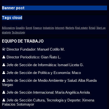
Banner post
Tags cloud
Billionaires
Equality
Event
Finance
Industries
Internet
Markets
Real estate
Retail
Start up
strategy
Technology
EQUIPO DE TRABAJO
📇 Director Fundador: Manuel Cotillo M.
👤 Director Periodístico: Gian Ñato L.
👤 Jefe de Sección de Informática: Ismael Liceta G.
👤 Jefe de Sección de Política y Economía: Maco
👤 Jefe de Sección de Medio Ambiente y Salud: Alba Rueda
Vargas
👤 Jefe de Sección Internacional: María Angélica Arriola
👤 Jefe de Sección Cultura, Tecnología y Deporte: Ximena
Palacios Sotomayor