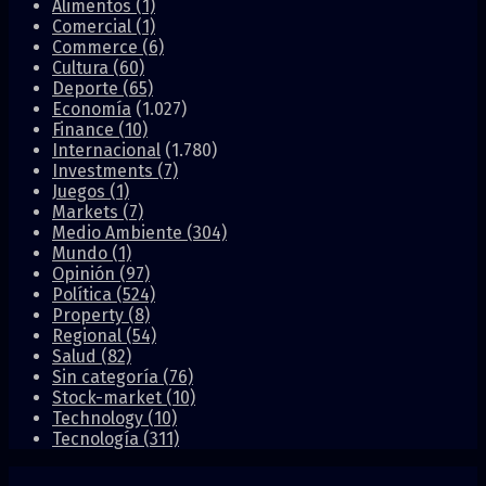
Alimentos
(1)
Comercial
(1)
Commerce
(6)
Cultura
(60)
Deporte
(65)
Economía
(1.027)
Finance
(10)
Internacional
(1.780)
Investments
(7)
Juegos
(1)
Markets
(7)
Medio Ambiente
(304)
Mundo
(1)
Opinión
(97)
Política
(524)
Property
(8)
Regional
(54)
Salud
(82)
Sin categoría
(76)
Stock-market
(10)
Technology
(10)
Tecnología
(311)