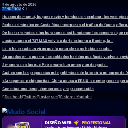
9 de agosto de 2026
TENDENCIA
Huesos de mamut, buques nazis y bombas sin explotar: los vestigios
Redes criminales en Costa Rica incorporan el tráfico de fauna y flor
De los terremotos a los huracanes: así funcionan los sensores que 
Justo cuando el 737 MAX volvía a darle oxígeno a Boeing, la…
La IA ha creado un virus que la naturaleza no había creado…
Atrapados en la guerra: los soldados heridos que Rusia vuelve a env
3 maneras en las que Petro marcó un antes y un después…
Cuáles son las propuestas más polémicas de la «patria milagro» de 
«Arrogante» e «hipócrita»: China acusa a EE.UU. de entorpecer ope
Constitucionalismo, democracia y representación
Facebook
Twitter
Instagram
Pinterest
Youtube
DISEÑO WEB
PROFESIONAL
HOSTING SSD
CRM & DASHBOARD
CORREO
CORPORATIVO
SÚPER RÁPIDO
A MEDIDA
Desd
Vende más por internet · Rápida · Moderna