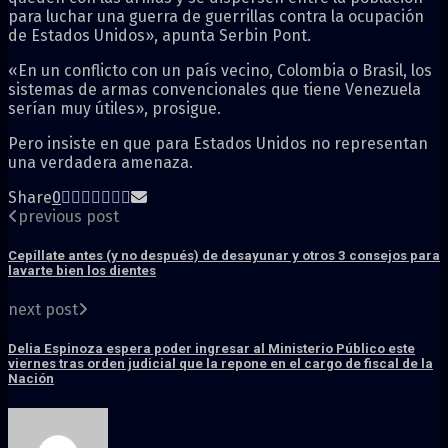
para luchar una guerra de guerrillas contra la ocupación
de Estados Unidos», apunta Serbin Pont.
«En un conflicto con un país vecino, Colombia o Brasil, los
sistemas de armas convencionales que tiene Venezuela
serían muy útiles», prosigue.
Pero insiste en que para Estados Unidos no representan
una verdadera amenaza.
Share
0
previous post
Cepíllate antes (y no después) de desayunar y otros 3 consejos para
lavarte bien los dientes
next post
Delia Espinoza espera poder ingresar al Ministerio Público este
viernes tras orden judicial que la repone en el cargo de fiscal de la
Nación