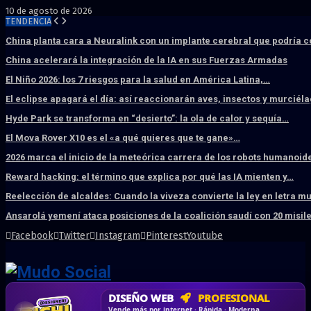
10 de agosto de 2026
TENDENCIA
China planta cara a Neuralink con un implante cerebral que podría 
China acelerará la integración de la IA en sus Fuerzas Armadas
El Niño 2026: los 7 riesgos para la salud en América Latina,…
El eclipse apagará el día: así reaccionarán aves, insectos y murciél
Hyde Park se transforma en “desierto”: la ola de calor y sequía…
El Mova Rover X10 es el «a qué quieres que te gane»…
2026 marca el inicio de la meteórica carrera de los robots humanoid
Reward hacking: el término que explica por qué las IA mienten y…
Reelección de alcaldes: Cuando la viveza convierte la ley en letra m
Ansarolá yemení ataca posiciones de la coalición saudí con 20 misil
Facebook
Twitter
Instagram
Pinterest
Youtube
DISEÑO WEB
PROFESIONAL
HOSTING SSD
CRM & DASHBOARD
CORREO
CORPORATIVO
SÚPER RÁPIDO
A MEDIDA
Desd
Vende más por internet · Rápida · Moderna