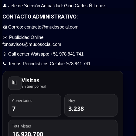
👤 Jefe de Sección Actualidad: Gian Carlos Ñ Lopez.
CONTACTO ADMINISTRATIVO:
📠 Correo: contacto@mudosocial.com
✉️ Publicidad Online
fonoavisos@mudosocial.com
📱 Call center Watsapp: +51 978 941 741
📞 Temas Periodísticos Celular: 978 941 741
Visitas
📊
En tiempo real
Conectados
Hoy
7
3.238
Total vistas
16.920.700