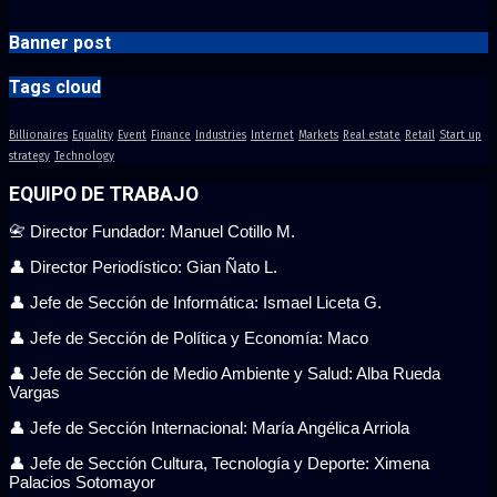
Banner post
Tags cloud
Billionaires
Equality
Event
Finance
Industries
Internet
Markets
Real estate
Retail
Start up
strategy
Technology
EQUIPO DE TRABAJO
📇 Director Fundador: Manuel Cotillo M.
👤 Director Periodístico: Gian Ñato L.
👤 Jefe de Sección de Informática: Ismael Liceta G.
👤 Jefe de Sección de Política y Economía: Maco
👤 Jefe de Sección de Medio Ambiente y Salud: Alba Rueda
Vargas
👤 Jefe de Sección Internacional: María Angélica Arriola
👤 Jefe de Sección Cultura, Tecnología y Deporte: Ximena
Palacios Sotomayor