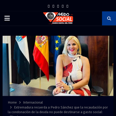
F
T
I
P
Y
a
w
n
i
o
P
c
i
s
n
u
e
t
t
t
t
R
b
t
a
e
u
I
o
e
g
r
b
o
r
r
e
e
M
k
a
s
m
t
A
R
Y
Home
Internacional
Extremadura recuerda a Pedro Sánchez que la recaudación por
la condonación de la deuda no puede destinarse a gasto social: