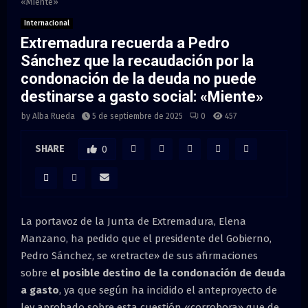
M
«Miente»
Internacional
E
Extremadura recuerda a Pedro
Sánchez que la recaudación por la
N
condonación de la deuda no puede
destinarse a gasto social: «Miente»
U
by
Alba Rueda
5 de septiembre de 2025
0
457
SHARE
0
La portavoz de la Junta de Extremadura, Elena
Manzano, ha pedido que el presidente del Gobierno,
Pedro Sánchez, se «retracte» de sus afirmaciones
sobre
el posible destino de la condonación de deuda
a gasto
, ya que según ha incidido el anteproyecto de
ley aprobado sobre esta cuestión «corrobora» que de