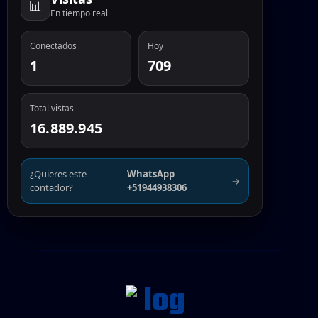
📊
En tiempo real
Conectados
Hoy
1
709
Total vistas
16.889.945
¿Quieres este
WhatsApp
→
contador?
+51944938306