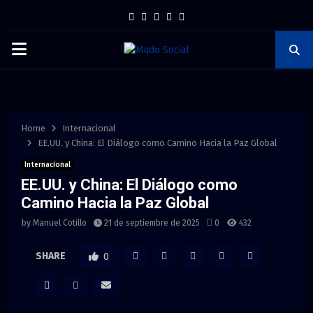
F
T
I
P
Y
a
w
n
i
o
P
c
i
s
n
u
e
t
t
t
t
R
b
t
a
e
u
I
o
e
g
r
b
Home
Internacional
o
r
r
e
e
EE.UU. y China: El Diálogo como Camino Hacia la Paz Global
M
k
a
s
Internacional
EE.UU. y China: El Diálogo como
m
t
A
Camino Hacia la Paz Global
by
Manuel Cotillo
21 de septiembre de 2025
0
432
R
SHARE
0
Y