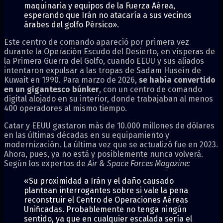
maquinaria y equipos de la Fuerza Aérea,
esperando que Irán no atacaría a sus vecinos
árabes del golfo Pérsico».
Este centro de comando apareció por primera vez
durante la Operación Escudo del Desierto, en vísperas de
la Primera Guerra del Golfo, cuando EEUU y sus aliados
intentaron expulsar a las tropas de Sadam Huseín de
Kuwait en 1990. Para marzo de 2026,
se había convertido
en un gigantesco búnker
, con un centro de comando
digital alojado en su interior, donde trabajaban al menos
400 operadores al mismo tiempo.
Catar y EEUU gastaron más de 10.000 millones de dólares
en las últimas décadas en su equipamiento y
modernización. La última vez que se actualizó fue en 2023.
Ahora, pues, ya no está y posiblemente nunca volverá.
Según los expertos de
Air & Space Forces Magazine:
«Su proximidad a Irán y el daño causado
plantean interrogantes sobre si vale la pena
reconstruir el Centro de Operaciones Aéreas
Unificadas. Probablemente no tenga ningún
sentido, ya que en cualquier escalada sería el