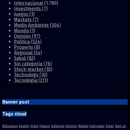
Internacional
(1.780)
Investments
(7)
Juegos
(1)
Markets
(7)
Medio Ambiente
(304)
Mundo
(1)
Opinión
(97)
Política
(524)
Property
(8)
Regional
(54)
Salud
(82)
Sin categoría
(76)
Stock-market
(10)
Technology
(10)
Tecnología
(311)
Banner post
Tags cloud
Billionaires
Equality
Event
Finance
Industries
Internet
Markets
Real estate
Retail
Start up