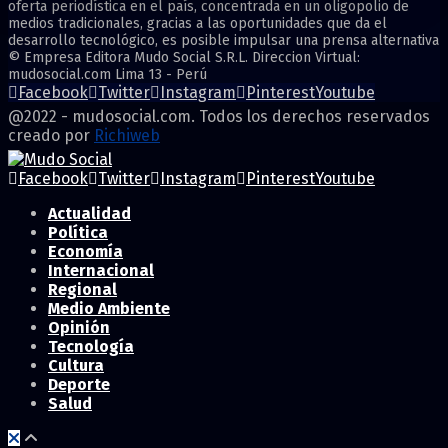
oferta periodística en el país, concentrada en un oligopolio de
medios tradicionales, gracias a las oportunidades que da el
desarrollo tecnológico, es posible impulsar una prensa alternativa
© Empresa Editora Mudo Social S.R.L. Direccion Virtual:
mudosocial.com Lima 13 - Perú
Facebook
Twitter
Instagram
Pinterest
Youtube
@2022 - mudosocial.com. Todos los derechos reservados
creado por
Richiweb
Facebook
Twitter
Instagram
Pinterest
Youtube
Actualidad
Política
Economía
Internacional
Regional
Medio Ambiente
Opinión
Tecnología
Cultura
Deporte
Salud