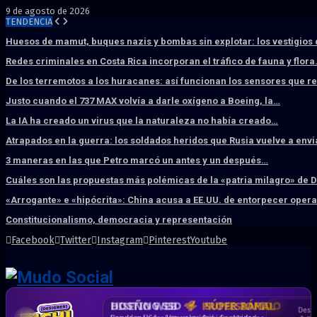
9 de agosto de 2026
TENDENCIA
Huesos de mamut, buques nazis y bombas sin explotar: los vestigios
Redes criminales en Costa Rica incorporan el tráfico de fauna y flor
De los terremotos a los huracanes: así funcionan los sensores que 
Justo cuando el 737 MAX volvía a darle oxígeno a Boeing, la…
La IA ha creado un virus que la naturaleza no había creado…
Atrapados en la guerra: los soldados heridos que Rusia vuelve a env
3 maneras en las que Petro marcó un antes y un después…
Cuáles son las propuestas más polémicas de la «patria milagro» de 
«Arrogante» e «hipócrita»: China acusa a EE.UU. de entorpecer ope
Constitucionalismo, democracia y representación
Facebook
Twitter
Instagram
Pinterest
Youtube
DISEÑO WEB
PROFESIONAL
HOSTING SSD
CRM & DASHBOARD
CORREO
CORPORATIVO
SÚPER RÁPIDO
A MEDIDA
Desd
Vende más por internet · Rápida · Moderna