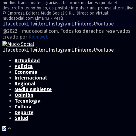
medios tradicionales, gracias a las oportunidades que da el
desarrollo tecnológico, es posible impulsar una prensa alternativa
© Empresa Editora Mudo Social S.R.L. Direccion Virtual:
mudosocial.com Lima 13 - Perú
Facebook
Twitter
Instagram
Pinterest
Youtube
@2022 - mudosocial.com. Todos los derechos reservados
creado por
Richiweb
Facebook
Twitter
Instagram
Pinterest
Youtube
Actualidad
Política
Economía
Internacional
Regional
Medio Ambiente
Opinión
Tecnología
Cultura
Deporte
Salud