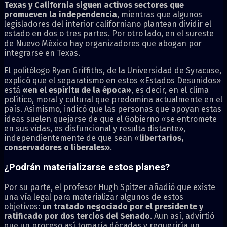
Texas y California siguen activos sectores que
promueven la independencia
, mientras que algunos
legisladores del interior californiano plantean dividir el
estado en dos o tres partes. Por otro lado, en el sureste
de Nuevo México hay organizadores que abogan por
integrarse en Texas.
El politólogo Ryan Griffiths, de la Universidad de Syracuse,
explicó que el separatismo en estos «Estados Desunidos»
está
«en el espíritu de la época»
, es decir, en el clima
político, moral y cultural que predomina actualmente en el
país. Asimismo, indicó que las personas que apoyan estas
ideas suelen quejarse de que el Gobierno «se entromete
en sus vidas, es disfuncional y resulta distante»,
independientemente de que sean «
libertarios,
conservadores o liberales»
.
¿Podrán materializarse estos planes?
Por su parte, el profesor Hugh Spitzer añadió que existe
una vía legal para materializar algunos de estos
objetivos:
un tratado negociado por el presidente y
ratificado por dos tercios del Senado
. Aun así, advirtió
que un proceso así tomaría décadas y requeriría un