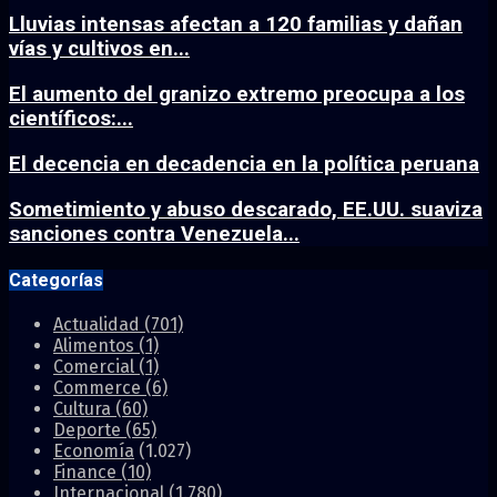
Lluvias intensas afectan a 120 familias y dañan
vías y cultivos en...
El aumento del granizo extremo preocupa a los
científicos:...
El decencia en decadencia en la política peruana
Sometimiento y abuso descarado, EE.UU. suaviza
sanciones contra Venezuela...
Categorías
Actualidad
(701)
Alimentos
(1)
Comercial
(1)
Commerce
(6)
Cultura
(60)
Deporte
(65)
Economía
(1.027)
Finance
(10)
Internacional
(1.780)