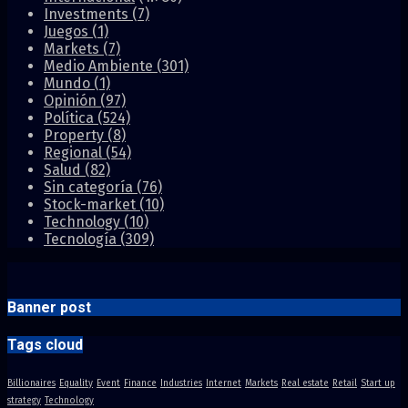
Investments
(7)
Juegos
(1)
Markets
(7)
Medio Ambiente
(301)
Mundo
(1)
Opinión
(97)
Política
(524)
Property
(8)
Regional
(54)
Salud
(82)
Sin categoría
(76)
Stock-market
(10)
Technology
(10)
Tecnología
(309)
Banner post
Tags cloud
Billionaires
Equality
Event
Finance
Industries
Internet
Markets
Real estate
Retail
Start up
strategy
Technology