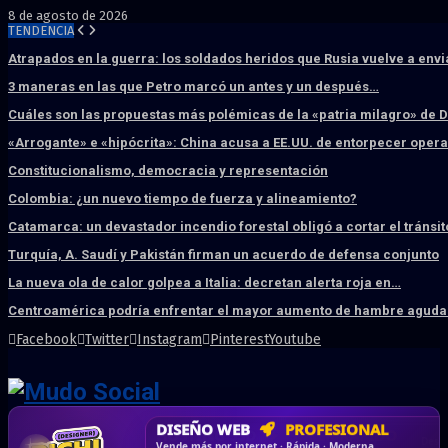
8 de agosto de 2026
TENDENCIA
Atrapados en la guerra: los soldados heridos que Rusia vuelve a env
3 maneras en las que Petro marcó un antes y un después…
Cuáles son las propuestas más polémicas de la «patria milagro» de 
«Arrogante» e «hipócrita»: China acusa a EE.UU. de entorpecer ope
Constitucionalismo, democracia y representación
Colombia: ¿un nuevo tiempo de fuerza y alineamiento?
Catamarca: un devastador incendio forestal obligó a cortar el tránsit
Turquía, A. Saudí y Pakistán firman un acuerdo de defensa conjunto
La nueva ola de calor golpea a Italia: decretan alerta roja en…
Centroamérica podría enfrentar el mayor aumento de hambre aguda 
Facebook
Twitter
Instagram
Pinterest
Youtube
DISEÑO WEB
PROFESIONAL
HOSTING SSD
CRM & DASHBOARD
CORREO
CORPORATIVO
SÚPER RÁPIDO
A MEDIDA
Desd
Vende más por internet · Rápida · Moderna