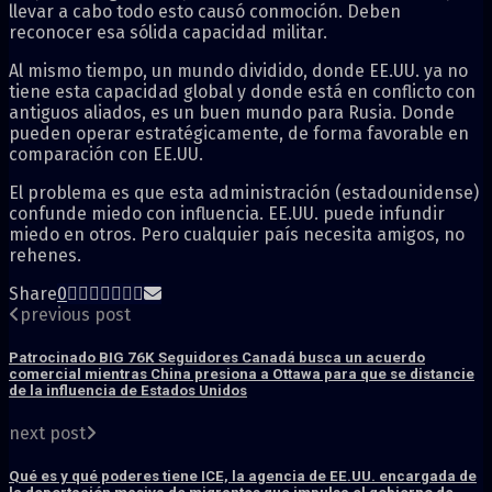
llevar a cabo todo esto causó conmoción. Deben
reconocer esa sólida capacidad militar.
Al mismo tiempo, un mundo dividido, donde EE.UU. ya no
tiene esta capacidad global y donde está en conflicto con
antiguos aliados, es un buen mundo para Rusia. Donde
pueden operar estratégicamente, de forma favorable en
comparación con EE.UU.
El problema es que esta administración (estadounidense)
confunde miedo con influencia. EE.UU. puede infundir
miedo en otros. Pero cualquier país necesita amigos, no
rehenes.
Share
0
previous post
Patrocinado BIG 76K Seguidores Canadá busca un acuerdo
comercial mientras China presiona a Ottawa para que se distancie
de la influencia de Estados Unidos
next post
Qué es y qué poderes tiene ICE, la agencia de EE.UU. encargada de