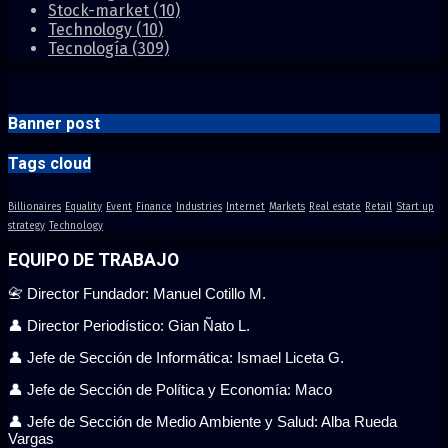
Stock-market
(10)
Technology
(10)
Tecnología
(309)
Banner post
Tags cloud
Billionaires
Equality
Event
Finance
Industries
Internet
Markets
Real estate
Retail
Start up
strategy
Technology
EQUIPO DE TRABAJO
📇 Director Fundador: Manuel Cotillo M.
👤 Director Periodístico: Gian Ñato L.
👤 Jefe de Sección de Informática: Ismael Liceta G.
👤 Jefe de Sección de Política y Economía: Maco
👤 Jefe de Sección de Medio Ambiente y Salud: Alba Rueda
Vargas