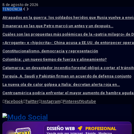
8 de agosto de 2026
TENDENCIA
Atrapados en la guerra: los soldados heridos que Rusia vuelve a env
3 maneras en las que Petro marcó un antes y un después…
Cuáles son las propuestas más polémicas de la «patria milagro» de 
«Arrogante» e «hipócrita»: China acusa a EE.UU. de entorpecer ope
Constitucionalismo, democracia y representación
Colombia: ¿un nuevo tiempo de fuerza y alineamiento?
Catamarca: un devastador incendio forestal obligó a cortar el tránsit
Turquía, A. Saudí y Pakistán firman un acuerdo de defensa conjunto
La nueva ola de calor golpea a Italia: decretan alerta roja en…
Centroamérica podría enfrentar el mayor aumento de hambre aguda 
Facebook
Twitter
Instagram
Pinterest
Youtube
DISEÑO WEB
PROFESIONAL
HOSTING SSD
CRM & DASHBOARD
CORREO
CORPORATIVO
SÚPER RÁPIDO
A MEDIDA
Desd
Vende más por internet · Rápida · Moderna