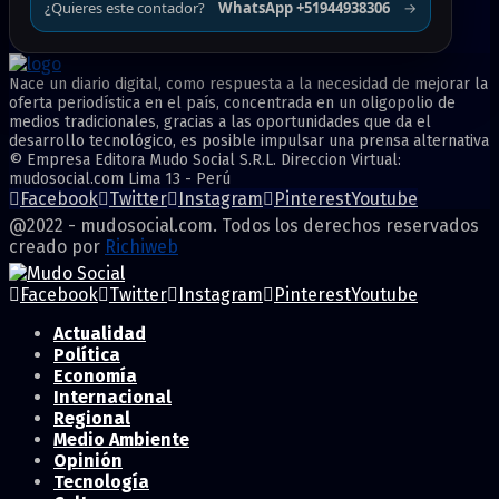
¿Quieres este contador?
WhatsApp +51944938306
→
Nace un diario digital, como respuesta a la necesidad de mejorar la
oferta periodística en el país, concentrada en un oligopolio de
medios tradicionales, gracias a las oportunidades que da el
desarrollo tecnológico, es posible impulsar una prensa alternativa
© Empresa Editora Mudo Social S.R.L. Direccion Virtual:
mudosocial.com Lima 13 - Perú
Facebook
Twitter
Instagram
Pinterest
Youtube
@2022 - mudosocial.com. Todos los derechos reservados
creado por
Richiweb
Facebook
Twitter
Instagram
Pinterest
Youtube
Actualidad
Política
Economía
Internacional
Regional
Medio Ambiente
Opinión
Tecnología