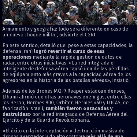
Armamento y geografía: todo será diferente en caso de
un nuevo choque militar, advierte el CGRI
En este sentido, detalló que, pese a estas capacidades, la
defensa iraní
logró revertir el curso de esas
operaciones
mediante la rápida gestión de datos de
radar, entre otras iniciativas. «La red integrada e
inteligente de defensa aérea causó una de las pérdidas
de equipamiento más graves a la capacidad aérea de los
agresores en la historia de las batallas aéreas», insistió.
Además de los drones MQ-9 Reaper estadounidenses,
Elhami afirmó que otras aeronaves enemigas, entre ellas
los Heron, Hermes 900, Orbiter, Hermes 450 y LUCAS, de
fabricación israelí,
también fueron «atacadas y
destruidas»
por la red integrada de Defensa Aérea del
Ejército y de la Guardia Revolucionaria.
«El éxito en la interceptación y destrucción masiva de
drones avanzados y de alto costo
va más allá de una