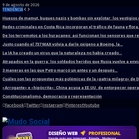
9 de agosto de 2026
TENDENCIA
Huesos de mamut, buques nazis y bombas sin explotar: los vestigios
Redes criminales en Costa Rica incorporan el tráfico de fauna y flor
De los terremotos a los huracanes: así funcionan los sensores que 
Justo cuando el 737 MAX volvía a darle oxígeno a Boeing, la…
La IA ha creado un virus que la naturaleza no había creado…
Atrapados en la guerra: los soldados heridos que Rusia vuelve a env
3 maneras en las que Petro marcó un antes y un después…
Cuáles son las propuestas más polémicas de la «patria milagro» de 
«Arrogante» e «hipócrita»: China acusa a EE.UU. de entorpecer ope
Constitucionalismo, democracia y representación
Facebook
Twitter
Instagram
Pinterest
Youtube
DISEÑO WEB
PROFESIONAL
HOSTING SSD
CRM & DASHBOARD
CORREO
CORPORATIVO
SÚPER RÁPIDO
A MEDIDA
Desd
Vende más por internet · Rápida · Moderna