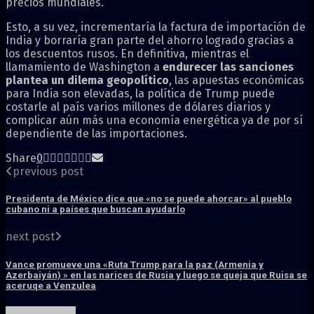
precios mundiales.
Esto, a su vez, incrementaría la factura de importación de
India y borraría gran parte del ahorro logrado gracias a
los descuentos rusos. En definitiva, mientras el
llamamiento de Washington a
endurecer las sanciones
plantea un dilema geopolítico
, las apuestas económicas
para India son elevadas, la política de Trump puede
costarle al país varios millones de dólares diarios y
complicar aún más una economía energética ya de por sí
dependiente de las importaciones.
Share
0
previous post
Presidenta de México dice que «no se puede ahorcar» al pueblo
cubano ni a países que buscan ayudarlo
next post
Vance promueve una «Ruta Trump para la paz (Armenia y
Azerbaiyán) » en las narices de Rusia y luego se queja que Ruisa se
aceruqe a Venzulea