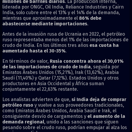
millones de barriles diarios
. La producción interna,
liderada por ONGC, Oil India, Reliance Industries y Cairn
India, solo cubre entre el 13% y el 14% de la demanda,
mientras que aproximadamente el
86% debe
abastecerse mediante importaciones
.
Antes de la invasión rusa de Ucrania en 2022, el petróleo
ruso representaba menos del 1% de las importaciones de
crudo de India. En los últimos tres años
esa cuota ha
aumentado hasta el 30-35%
.
En términos de valor,
Rusia concentra ahora el 30,01%
de las importaciones de crudo de India
, seguida por
Emiratos Árabes Unidos (15,21%), Irak (13,62%), Arabia
Saudí (11,40%) y Qatar (7,12%). Estados Unidos y otros
productores en Asia Occidental y África suman
conjuntamente el 22,63% restante.
Los analistas advierten de que,
si India deja de comprar
petróleo ruso
y vuelve a sus proveedores tradicionales,
como Emiratos Árabes Unidos, Arabia Saudí e Irak, el
consiguiente desvío de cargamentos y
el aumento de la
demanda regional
, unido a las sanciones que siguen
pesando sobre el crudo ruso, podrían empujar al alza los