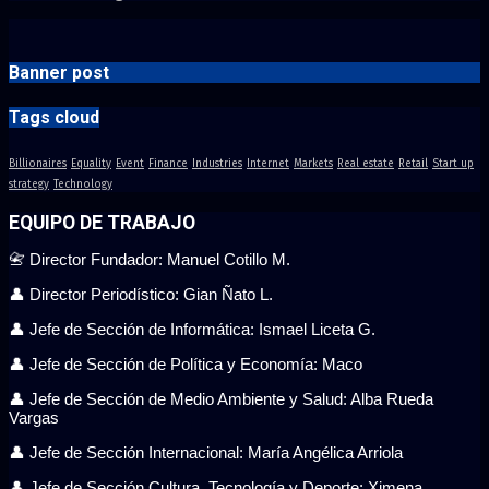
Banner post
Tags cloud
Billionaires
Equality
Event
Finance
Industries
Internet
Markets
Real estate
Retail
Start up
strategy
Technology
EQUIPO DE TRABAJO
📇 Director Fundador: Manuel Cotillo M.
👤 Director Periodístico: Gian Ñato L.
👤 Jefe de Sección de Informática: Ismael Liceta G.
👤 Jefe de Sección de Política y Economía: Maco
👤 Jefe de Sección de Medio Ambiente y Salud: Alba Rueda
Vargas
👤 Jefe de Sección Internacional: María Angélica Arriola
👤 Jefe de Sección Cultura, Tecnología y Deporte: Ximena