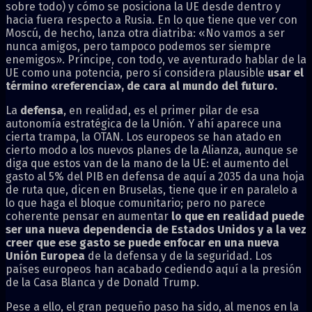
sobre todo) y cómo se posiciona la UE desde dentro y
hacia fuera respecto a Rusia. En lo que tiene que ver con
Moscú, de hecho, lanza otra diatriba: «No vamos a ser
nunca amigos, pero tampoco podemos ser siempre
enemigos». Príncipe, con todo, ve aventurado hablar de la
UE como una potencia, pero sí considera plausible
usar el
término «referencia», de cara al mundo del futuro.
La
defensa
, en realidad, es el primer pilar de esa
autonomía estratégica de la Unión. Y ahí aparece una
cierta trampa, la OTAN. Los europeos se han atado en
cierto modo a los nuevos planes de la Alianza, aunque se
diga que estos van de la mano de la UE: el aumento del
gasto al 5% del PIB en defensa de aquí a 2035 da una hoja
de ruta que, dicen en Bruselas, tiene que ir en paralelo a
lo que haga el bloque comunitario; pero no parece
coherente pensar en aumentar
lo que en realidad puede
ser una nueva dependencia de Estados Unidos y a la vez
creer que ese gasto se puede enfocar en una nueva
Unión Europea
de la defensa y de la seguridad. Los
países europeos han acabado cediendo aquí a la presión
de la Casa Blanca y de Donald Trump.
Pese a ello, el gran pequeño paso ha sido, al menos en la