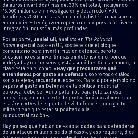
de euros invertidos (más del 30% del total), incluyendo
13.000 millones en investigación y desarrollo (I+D).
Readiness 2030 marca así un cambio histórico hacia una
autonomía estratégica europea, con compras colectivas e
integración industrial más profundas.
Por su parte,
Daniel Gil
, analista en
The Political
Room
especializado en UE, sostiene que el bloque
comunitario para invertir más en defensa, pero la
cuestión no es si invertir más en defensa o no, porque
«ahí ya hay un consenso, está asumido». De este modo, la
clave está en el cómo. «
Hay que preguntarse qué
entendemos por gasto en defensa
y sobre todo cuáles
son sus ejes», recuerda el experto. Francia por ejemplo no
separa el gasto en Defensa de la política industrial
europea; debe ser «una pata más para reforzar esa
industria», en una suerte de proteccionismo al menos en
esa área. «Desde el punto de vista francés todo gasto
militar tiene que estar supeditado a la
reindustrialización».
Hay países que hablan de «capacidades para defenderse
de un ataque militar si se da el caso», y eso requiere, dice
Gil, «inversiones en la operatividad de los ejércitos