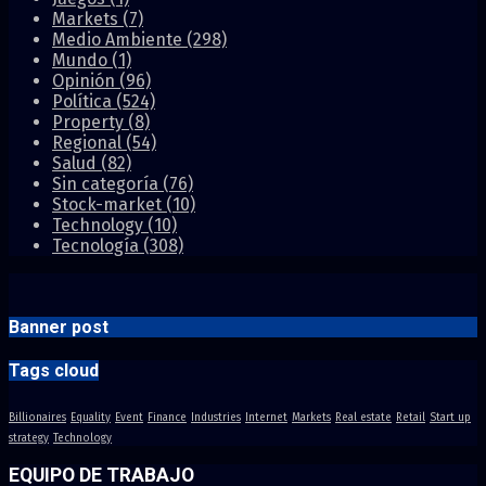
Markets
(7)
Medio Ambiente
(298)
Mundo
(1)
Opinión
(96)
Política
(524)
Property
(8)
Regional
(54)
Salud
(82)
Sin categoría
(76)
Stock-market
(10)
Technology
(10)
Tecnología
(308)
Banner post
Tags cloud
Billionaires
Equality
Event
Finance
Industries
Internet
Markets
Real estate
Retail
Start up
strategy
Technology
EQUIPO DE TRABAJO