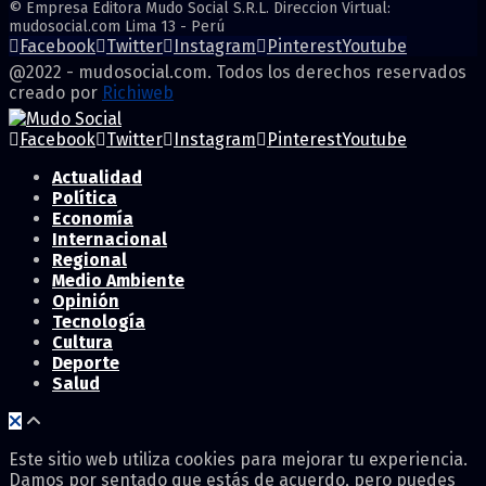
© Empresa Editora Mudo Social S.R.L. Direccion Virtual:
mudosocial.com Lima 13 - Perú
Facebook
Twitter
Instagram
Pinterest
Youtube
@2022 - mudosocial.com. Todos los derechos reservados
creado por
Richiweb
Facebook
Twitter
Instagram
Pinterest
Youtube
Actualidad
Política
Economía
Internacional
Regional
Medio Ambiente
Opinión
Tecnología
Cultura
Deporte
Salud
Este sitio web utiliza cookies para mejorar tu experiencia.
Damos por sentado que estás de acuerdo, pero puedes