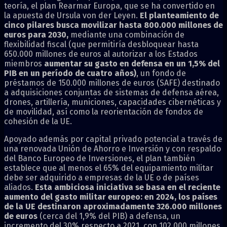
teoría, el plan Rearmar Europa, que se ha convertido en
la apuesta de Ursula von der Leyen.
El planteamiento de
cinco pilares busca movilizar hasta 800.000 millones de
euros para 2030,
mediante una combinación de
flexibilidad fiscal (que permitiría desbloquear hasta
650.000 millones de euros al autorizar a los Estados
miembros
aumentar su gasto en defensa en un 1,5% del
PIB en un período de cuatro años)
, un fondo de
préstamos de 150.000 millones de euros (SAFE) destinado
a adquisiciones conjuntas de sistemas de defensa aérea,
drones, artillería, municiones, capacidades cibernéticas y
de movilidad, así como la reorientación de fondos de
cohesión de la UE.
Apoyado además por capital privado potencial a través de
una renovada Unión de Ahorro e Inversión y con respaldo
del Banco Europeo de Inversiones, el plan también
establece que al menos el 65% del equipamiento militar
debe ser adquirido a empresas de la UE o de países
aliados.
Esta ambiciosa iniciativa se basa en el reciente
aumento del gasto militar europeo: en 2024, los países
de la UE destinaron aproximadamente 326.000 millones
de euros
(cerca del 1,9% del PIB) a defensa, un
incremento del 30% respecto a 2021, con 102.000 millones