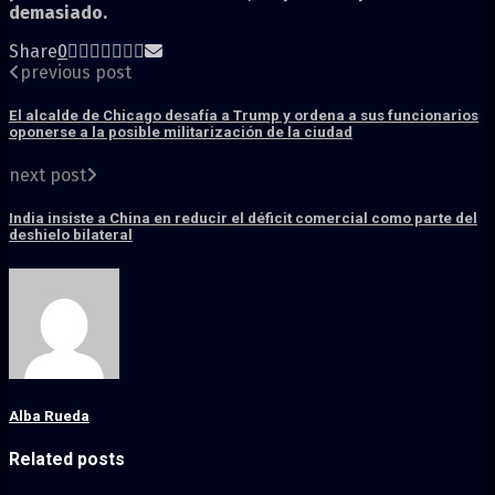
demasiado.
Share
0
previous post
El alcalde de Chicago desafía a Trump y ordena a sus funcionarios
oponerse a la posible militarización de la ciudad
next post
India insiste a China en reducir el déficit comercial como parte del
deshielo bilateral
Alba Rueda
Related posts