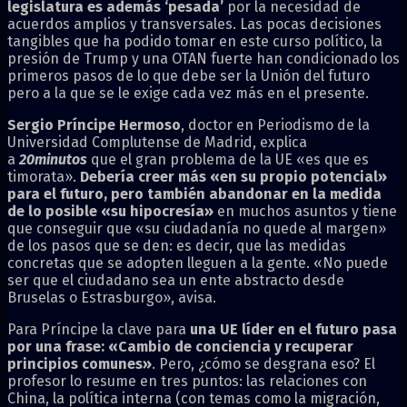
legislatura es además ‘pesada’
por la necesidad de
acuerdos amplios y transversales. Las pocas decisiones
tangibles que ha podido tomar en este curso político, la
presión de Trump y una OTAN fuerte han condicionado los
primeros pasos de lo que debe ser la Unión del futuro
pero a la que se le exige cada vez más en el presente.
Sergio Príncipe Hermoso
, doctor en Periodismo de la
Universidad Complutense de Madrid, explica
a
20minutos
que el gran problema de la UE «es que es
timorata».
Debería creer más «en su propio potencial»
para el futuro, pero también abandonar en la medida
de lo posible «su hipocresía»
en muchos asuntos y tiene
que conseguir que «su ciudadanía no quede al margen»
de los pasos que se den: es decir, que las medidas
concretas que se adopten lleguen a la gente. «No puede
ser que el ciudadano sea un ente abstracto desde
Bruselas o Estrasburgo», avisa.
Para Príncipe la clave para
una UE líder en el futuro pasa
por una frase: «Cambio de conciencia y recuperar
principios comunes»
. Pero, ¿cómo se desgrana eso? El
profesor lo resume en tres puntos: las relaciones con
China, la política interna (con temas como la migración,