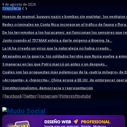
9 de agosto de 2026
TENDENCIA
Huesos de mamut, buques nazis y bombas sin explotar: los vestigios
Redes criminales en Costa Rica incorporan el tráfico de fauna y flor
De los terremotos a los huracanes: así funcionan los sensores que 
Justo cuando el 737 MAX volvía a darle oxígeno a Boeing, la…
La IA ha creado un virus que la naturaleza no había creado…
Atrapados en la guerra: los soldados heridos que Rusia vuelve a env
3 maneras en las que Petro marcó un antes y un después…
Cuáles son las propuestas más polémicas de la «patria milagro» de 
«Arrogante» e «hipócrita»: China acusa a EE.UU. de entorpecer ope
Constitucionalismo, democracia y representación
Facebook
Twitter
Instagram
Pinterest
Youtube
CRM & DASHBOARD
A MEDIDA
HOSTING SSD
DISEÑO WEB
CORREO
CORPORATIVO
PROFESIONAL
SÚPER RÁPIDO
Desd
Control · Automatiza · Mejora resultados