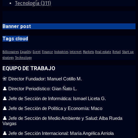
Tecnología
(311)
Banner post
Tags cloud
Billionaires
Equality
Event
Finance
Industries
Internet
Markets
Real estate
Retail
Start up
strategy
Technology
EQUIPO DE TRABAJO
📇 Director Fundador: Manuel Cotillo M.
👤 Director Periodístico: Gian Ñato L.
👤 Jefe de Sección de Informática: Ismael Liceta G.
👤 Jefe de Sección de Política y Economía: Maco
👤 Jefe de Sección de Medio Ambiente y Salud: Alba Rueda
Vargas
👤 Jefe de Sección Internacional: María Angélica Arriola