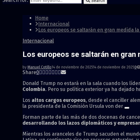
Search for:
Search
Home
Internacional
Los europeos se saltarán en gran medida l
Internacional
Los europeos se saltarán en gran
by
Manuel Cotillo
14 de noviembre de 2025
14 de noviembre de 2025
0
Share
0
Donald Trump no estará en la sala cuando los líd
Colombia
. Pero su política exterior ya ha dejado 
Los
altos cargos europeos
, desde el canciller al
la presidenta de la Comisión Ursula von der
Forman parte de las más de dos docenas de cance
desarrollando los lazos diplomáticos y empresar
Mientras los aranceles de Trump sacuden el mundo
Latina, un continente rico en recursos naturales,