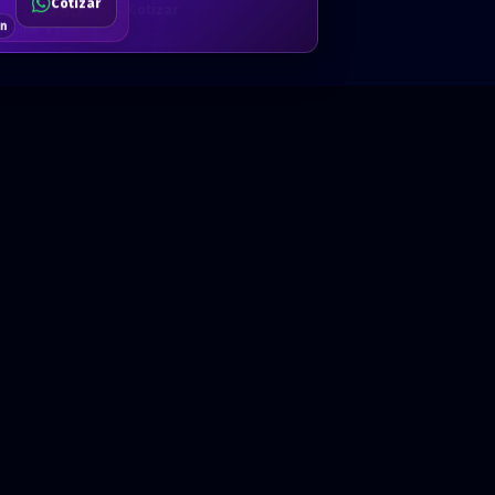
Cotizar
$80
Solicitar
Hablemos
Cotizar
ón
Anual · x 1 año