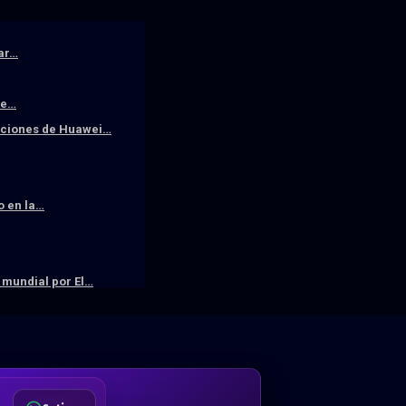
iar…
De…
raciones de Huawei…
o en la…
mundial por El…
DA
Desde