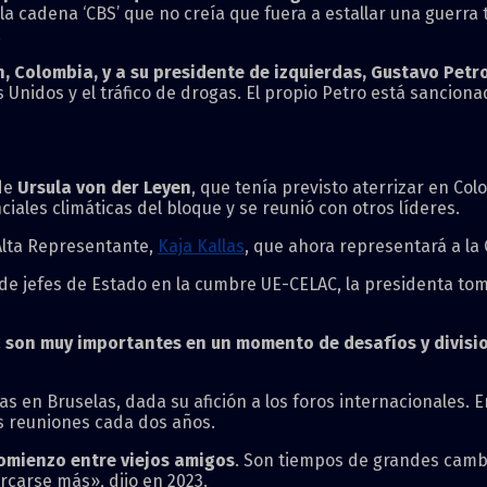
a cadena ‘CBS’ que no creía que fuera a estallar una guerra t
.
n, Colombia, y a su presidente de izquierdas, Gustavo Petr
 Unidos y el tráfico de drogas. El propio Petro está sancio
 de
Ursula von der Leyen
, que tenía previsto aterrizar en Co
iales climáticas del bloque y se reunió con otros líderes.
Alta Representante,
Kaja Kallas
, que ahora representará a la
 de jefes de Estado en la cumbre UE-CELAC, la presidenta tomó
C son muy importantes en un momento de desafíos y divisi
en Bruselas, dada su afición a los foros internacionales. En 
as reuniones cada dos años.
omienzo entre viejos amigos
. Son tiempos de grandes cambio
rcarse más», dijo en 2023.