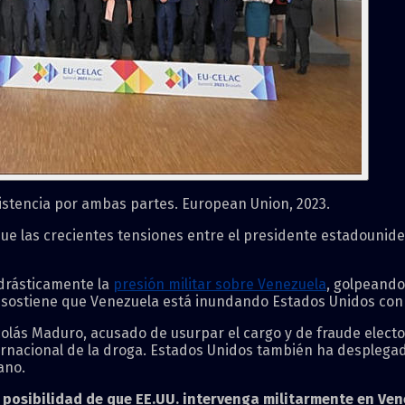
istencia por ambas partes. European Union, 2023.
 que las crecientes tensiones entre el presidente estadoun
drásticamente la
presión militar sobre Venezuela
, golpeando
 sostiene que Venezuela está inundando Estados Unidos con 
lás Maduro, acusado de usurpar el cargo y de fraude electo
nternacional de la droga. Estados Unidos también ha despleg
ano.
a
posibilidad de que EE.UU. intervenga militarmente en Ve