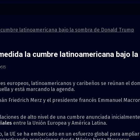
a cumbre latinoamericana bajo la sombra de Donald Trump
 medida la cumbre latinoamericana bajo l
515
eres europeos, latinoamericanos y caribeños se reúnan el d
huella y está marcando la agenda.
emán Friedrich Merz y el presidente francés Emmanuel Macron 
laciones de alto nivel de una cumbre anunciada inicialmen
iales
entre la Unión Europea y América Latina.
, la UE se ha embarcado en un esfuerzo global para ampliar
 y reactivando asociaciones desde México hasta Mercosur.