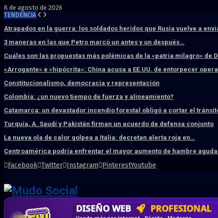
8 de agosto de 2026
TENDENCIA
Atrapados en la guerra: los soldados heridos que Rusia vuelve a env
3 maneras en las que Petro marcó un antes y un después…
Cuáles son las propuestas más polémicas de la «patria milagro» de 
«Arrogante» e «hipócrita»: China acusa a EE.UU. de entorpecer ope
Constitucionalismo, democracia y representación
Colombia: ¿un nuevo tiempo de fuerza y alineamiento?
Catamarca: un devastador incendio forestal obligó a cortar el tránsit
Turquía, A. Saudí y Pakistán firman un acuerdo de defensa conjunto
La nueva ola de calor golpea a Italia: decretan alerta roja en…
Centroamérica podría enfrentar el mayor aumento de hambre aguda 
Facebook
Twitter
Instagram
Pinterest
Youtube
DISEÑO WEB
PROFESIONAL
HOSTING SSD
CRM & DASHBOARD
CORREO
CORPORATIVO
SÚPER RÁPIDO
A MEDI
Vende más por internet · Rápida · Moderna