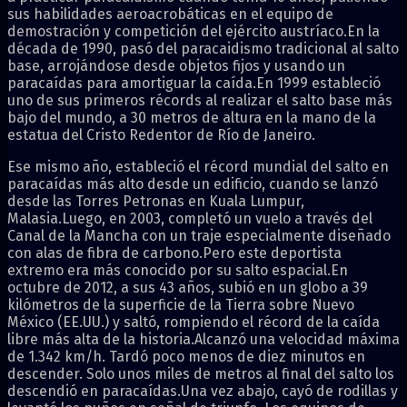
sus habilidades aeroacrobáticas en el equipo de
demostración y competición del ejército austríaco.En la
década de 1990, pasó del paracaidismo tradicional al salto
base, arrojándose desde objetos fijos y usando un
paracaídas para amortiguar la caída.En 1999 estableció
uno de sus primeros récords al realizar el salto base más
bajo del mundo, a 30 metros de altura en la mano de la
estatua del Cristo Redentor de Río de Janeiro.
Ese mismo año, estableció el récord mundial del salto en
paracaídas más alto desde un edificio, cuando se lanzó
desde las Torres Petronas en Kuala Lumpur,
Malasia.Luego, en 2003, completó un vuelo a través del
Canal de la Mancha con un traje especialmente diseñado
con alas de fibra de carbono.Pero este deportista
extremo era más conocido por su salto espacial.En
octubre de 2012, a sus 43 años, subió en un globo a 39
kilómetros de la superficie de la Tierra sobre Nuevo
México (EE.UU.) y saltó, rompiendo el récord de la caída
libre más alta de la historia.Alcanzó una velocidad máxima
de 1.342 km/h. Tardó poco menos de diez minutos en
descender. Solo unos miles de metros al final del salto los
descendió en paracaídas.Una vez abajo, cayó de rodillas y