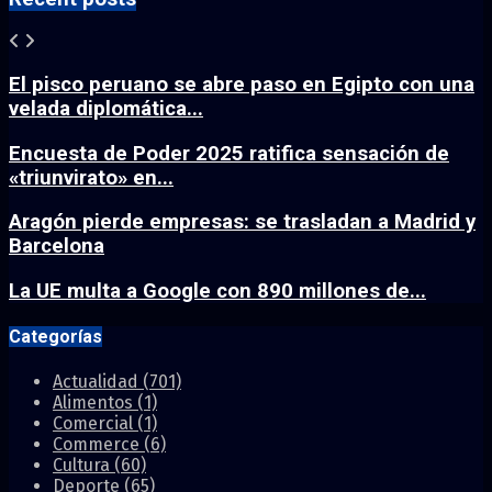
El pisco peruano se abre paso en Egipto con una
velada diplomática...
Encuesta de Poder 2025 ratifica sensación de
«triunvirato» en...
Aragón pierde empresas: se trasladan a Madrid y
Barcelona
La UE multa a Google con 890 millones de...
Categorías
Actualidad
(701)
Alimentos
(1)
Comercial
(1)
Commerce
(6)
Cultura
(60)
Deporte
(65)