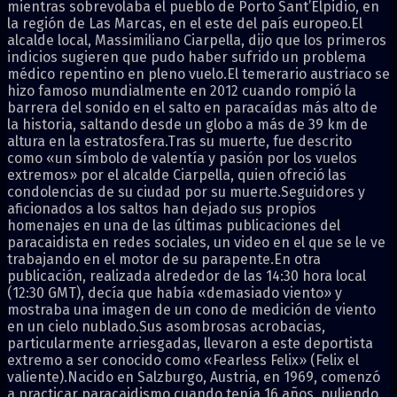
mientras sobrevolaba el pueblo de Porto Sant’Elpidio, en
la región de Las Marcas, en el este del país europeo.El
alcalde local, Massimiliano Ciarpella, dijo que los primeros
indicios sugieren que pudo haber sufrido un problema
médico repentino en pleno vuelo.El temerario austriaco se
hizo famoso mundialmente en 2012 cuando rompió la
barrera del sonido en el salto en paracaídas más alto de
la historia, saltando desde un globo a más de 39 km de
altura en la estratosfera.Tras su muerte, fue descrito
como «un símbolo de valentía y pasión por los vuelos
extremos» por el alcalde Ciarpella, quien ofreció las
condolencias de su ciudad por su muerte.Seguidores y
aficionados a los saltos han dejado sus propios
homenajes en una de las últimas publicaciones del
paracaidista en redes sociales, un video en el que se le ve
trabajando en el motor de su parapente.En otra
publicación, realizada alrededor de las 14:30 hora local
(12:30 GMT), decía que había «demasiado viento» y
mostraba una imagen de un cono de medición de viento
en un cielo nublado.Sus asombrosas acrobacias,
particularmente arriesgadas, llevaron a este deportista
extremo a ser conocido como «Fearless Felix» (Felix el
valiente).Nacido en Salzburgo, Austria, en 1969, comenzó
a practicar paracaidismo cuando tenía 16 años, puliendo