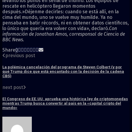
levantó los puños en señal de triunfo. Los equipos de
rescate en helicóptero llegaron momentos
después.»Déjenme decirles: cuando se está allí, en la
cima del mundo, uno se vuelve muy humilde. Ya no
pensaba en batir récords, ni en obtener datos científicos,
lo único que quería era volver con vida», declaró.
Con
información de Jonathan Amos, corresponsal de Ciencia de
BBC News.
Share
0
previous post
La polémica cancelación del programa de Steven Colbert (y por
qué Trump dice que está encantado con la decisión de la cadena
CBS)
next post
El Congreso de EE.UU. aprueba una histórica ley de criptomonedas
mientras Trump busca convertir al país en la «capital cripto del
mundo»