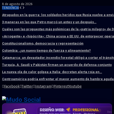
8 de agosto de 2026
TENDENCIA
Atrapados en la guerra: los soldados heridos que Rusia vuelve a env
3 maneras en las que Petro marcó un antes y un después…
Cuáles son las propuestas más polémicas de la «patria milagro» de 
«Arrogante» e «hipócrita»: China acusa a EE.UU. de entorpecer ope
Constitucionalismo, democracia y representación
Colombia: ¿un nuevo tiempo de fuerza y alineamiento?
Catamarca: un devastador incendio forestal obligó a cortar el tránsit
Turquía, A. Saudí y Pakistán firman un acuerdo de defensa conjunto
La nueva ola de calor golpea a Italia: decretan alerta roja en…
Centroamérica podría enfrentar el mayor aumento de hambre aguda 
Facebook
Twitter
Instagram
Pinterest
Youtube
DISEÑO WEB
PROFESIONAL
HOSTING SSD
CRM & DASHBOARD
CORREO
CORPORATIVO
SÚPER RÁPIDO
A MEDIDA
Desd
Vende más por internet · Rápida · Moderna