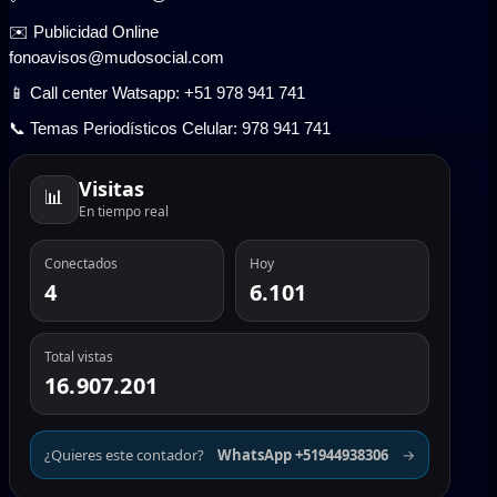
✉️ Publicidad Online
fonoavisos@mudosocial.com
📱 Call center Watsapp: +51 978 941 741
📞 Temas Periodísticos Celular: 978 941 741
Visitas
📊
En tiempo real
Conectados
Hoy
4
6.101
Total vistas
16.907.201
¿Quieres este contador?
WhatsApp +51944938306
→