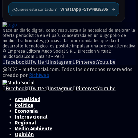
¿Quieres este contador?
WhatsApp +51944938306
→
Nace un diario digital, como respuesta a la necesidad de mejorar la
oferta periodística en el país, concentrada en un oligopolio de
medios tradicionales, gracias a las oportunidades que da el
desarrollo tecnológico, es posible impulsar una prensa alternativa
© Empresa Editora Mudo Social S.R.L. Direccion Virtual:
mudosocial.com Lima 13 - Perú
Facebook
Twitter
Instagram
Pinterest
Youtube
@2022 - mudosocial.com. Todos los derechos reservados
creado por
Richiweb
Facebook
Twitter
Instagram
Pinterest
Youtube
Actualidad
Política
Economía
Internacional
Regional
Medio Ambiente
Opinión