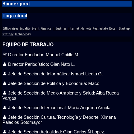
Banner post
Tags cloud
Billionaires
Equality
Event
Finance
Industries
Internet
Markets
Real estate
Retail
Start up
strategy
Technology
EQUIPO DE TRABAJO
📇 Director Fundador: Manuel Cotillo M.
👤 Director Periodístico: Gian Ñato L.
👤 Jefe de Sección de Informática: Ismael Liceta G.
👤 Jefe de Sección de Política y Economía: Maco
👤 Jefe de Sección de Medio Ambiente y Salud: Alba Rueda
Vargas
👤 Jefe de Sección Internacional: María Angélica Arriola
👤 Jefe de Sección Cultura, Tecnología y Deporte: Ximena
Palacios Sotomayor
👤 Jefe de Sección Actualidad: Gian Carlos Ñ Lopez.