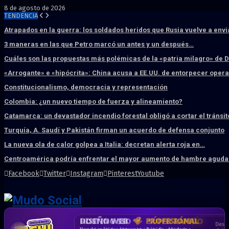
8 de agosto de 2026
TENDENCIA
Atrapados en la guerra: los soldados heridos que Rusia vuelve a env
3 maneras en las que Petro marcó un antes y un después…
Cuáles son las propuestas más polémicas de la «patria milagro» de 
«Arrogante» e «hipócrita»: China acusa a EE.UU. de entorpecer ope
Constitucionalismo, democracia y representación
Colombia: ¿un nuevo tiempo de fuerza y alineamiento?
Catamarca: un devastador incendio forestal obligó a cortar el tránsit
Turquía, A. Saudí y Pakistán firman un acuerdo de defensa conjunto
La nueva ola de calor golpea a Italia: decretan alerta roja en…
Centroamérica podría enfrentar el mayor aumento de hambre aguda 
Facebook
Twitter
Instagram
Pinterest
Youtube
DISEÑO WEB
PROFESIONAL
HOSTING SSD
CRM & DASHBOARD
CORREO
CORPORATIVO
SÚPER RÁPIDO
A MEDIDA
Desd
Vende más por internet · Rápida · Moderna