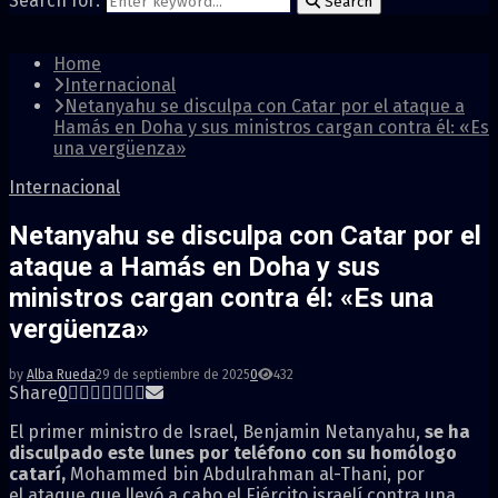
Search for:
Search
Home
Internacional
Netanyahu se disculpa con Catar por el ataque a
Hamás en Doha y sus ministros cargan contra él: «Es
una vergüenza»
Internacional
Netanyahu se disculpa con Catar por el
ataque a Hamás en Doha y sus
ministros cargan contra él: «Es una
vergüenza»
by
Alba Rueda
29 de septiembre de 2025
0
432
Share
0
El primer ministro de Israel, Benjamin Netanyahu,
se ha
disculpado este lunes por teléfono con su homólogo
catarí,
Mohammed bin Abdulrahman al-Thani, por
el ataque que llevó a cabo el Ejército israelí contra una