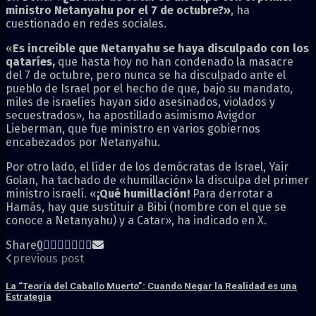
ministro Netanyahu por el 7 de octubre?»
, ha
cuestionado en redes sociales.
«
Es increíble que Netanyahu se haya disculpado con los
qataríes,
que hasta hoy no han condenado la masacre
del 7 de octubre, pero nunca se ha disculpado ante el
pueblo de Israel por el hecho de que, bajo su mandato,
miles de israelíes hayan sido asesinados, violados y
secuestrados», ha apostillado asimismo Avigdor
Lieberman, que fue ministro en varios gobiernos
encabezados por Netanyahu.
Por otro lado, el líder de los demócratas de Israel, Yair
Golan, ha tachado de «humillación» la disculpa del primer
ministro israelí. «
¡Qué humillación!
Para derrotar a
Hamás, hay que sustituir a Bibi (nombre con el que se
conoce a Netanyahu) y a Catar», ha indicado en X.
Share
0
previous post
La “Teoría del Caballo Muerto”: Cuando Negar la Realidad es una
Estrategia