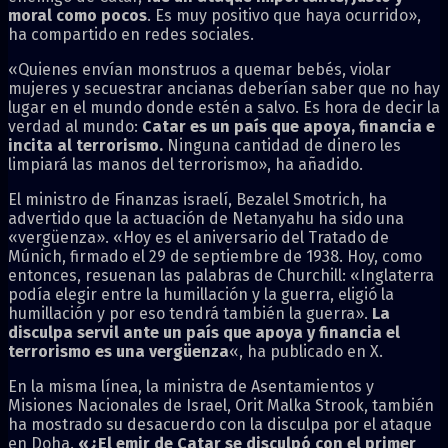
moral como pocos
. Es muy positivo que haya ocurrido»,
ha compartido en redes sociales.
«Quienes envían monstruos a quemar bebés, violar
mujeres y secuestrar ancianas deberían saber que no hay
lugar en el mundo donde estén a salvo. Es hora de decir la
verdad al mundo:
Catar es un país que apoya, financia e
incita al terrorismo.
Ninguna cantidad de dinero les
limpiará las manos del terrorismo», ha añadido.
El ministro de Finanzas israelí, Bezalel Smotrich, ha
advertido que la actuación de Netanyahu ha sido una
«vergüenza». «Hoy es el aniversario del Tratado de
Múnich, firmado el 29 de septiembre de 1938. Hoy, como
entonces, resuenan las palabras de Churchill: «Inglaterra
podía elegir entre la humillación y la guerra, eligió la
humillación y por eso tendrá también la guerra».
La
disculpa servil ante un país que apoya y financia el
terrorismo es una vergüenza
«, ha publicado en X.
En la misma línea, la ministra de Asentamientos y
Misiones Nacionales de Israel, Orit Malka Strook, también
ha mostrado su desacuerdo con la disculpa por el ataque
en Doha.
«¿El emir de Catar se disculpó con el primer