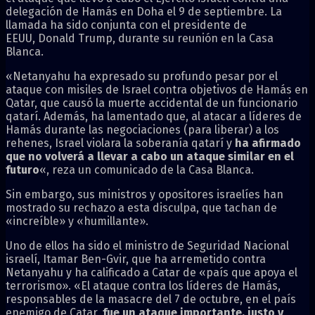
delegación de Hamás en Doha el 9 de septiembre. La
llamada ha sido conjunta con el presidente de
EEUU, Donald Trump, durante su reunión en la Casa
Blanca.
«Netanyahu ha expresado su profundo pesar por el
ataque con misiles de Israel contra objetivos de Hamás en
Qatar, que causó la muerte accidental de un funcionario
qatarí. Además, ha lamentado que, al atacar a líderes de
Hamás durante las negociaciones (para liberar) a los
rehenes, Israel violara la soberanía qatarí y
ha afirmado
que no volverá a llevar a cabo un ataque similar en el
futuro
«, reza un comunicado de la Casa Blanca.
Sin embargo, sus ministros y opositores israelíes han
mostrado su rechazo a esta disculpa, que tachan de
«increíble» y «humillante».
Uno de ellos ha sido el ministro de Seguridad Nacional
israelí, Itamar Ben-Gvir, que ha arremetido contra
Netanyahu y ha calificado a Catar de «país que apoya el
terrorismo». «El ataque contra los líderes de Hamás,
responsables de la masacre del 7 de octubre, en el país
enemigo de Catar,
fue un ataque importante, justo y