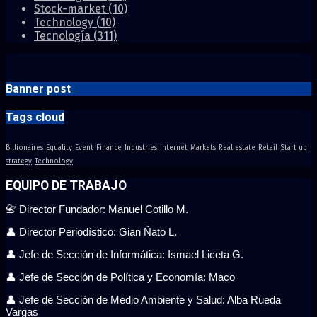
Stock-market
(10)
Technology
(10)
Tecnología
(311)
Banner post
Tags cloud
Billionaires
Equality
Event
Finance
Industries
Internet
Markets
Real estate
Retail
Start up
strategy
Technology
EQUIPO DE TRABAJO
📇 Director Fundador: Manuel Cotillo M.
👤 Director Periodístico: Gian Ñato L.
👤 Jefe de Sección de Informática: Ismael Liceta G.
👤 Jefe de Sección de Política y Economía: Maco
👤 Jefe de Sección de Medio Ambiente y Salud: Alba Rueda
Vargas