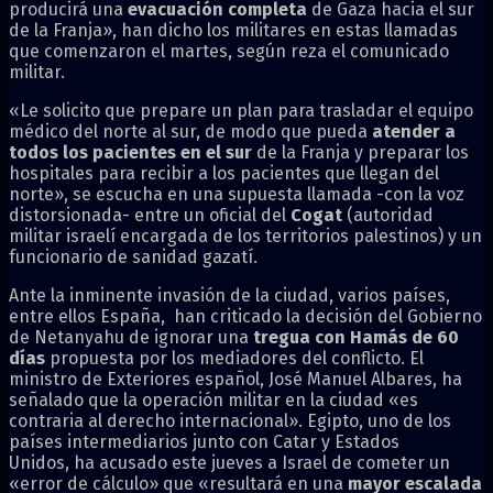
producirá una
evacuación completa
de Gaza hacia el sur
de la Franja», han dicho los militares en estas llamadas
que comenzaron el martes, según reza el comunicado
militar.
«Le solicito que prepare un plan para trasladar el equipo
médico del norte al sur, de modo que pueda
atender a
todos los pacientes en el sur
de la Franja y preparar los
hospitales para recibir a los pacientes que llegan del
norte», se escucha en una supuesta llamada -con la voz
distorsionada- entre un oficial del
Cogat
(autoridad
militar israelí encargada de los territorios palestinos) y un
funcionario de sanidad gazatí.
Ante la inminente invasión de la ciudad, varios países,
entre ellos España, han criticado la decisión del Gobierno
de Netanyahu de ignorar una
tregua con Hamás de 60
días
propuesta por los mediadores del conflicto. El
ministro de Exteriores español, José Manuel Albares, ha
señalado que la operación militar en la ciudad «es
contraria al derecho internacional». Egipto, uno de los
países intermediarios junto con Catar y Estados
Unidos, ha acusado este jueves a Israel de cometer un
«error de cálculo» que «resultará en una
mayor escalada