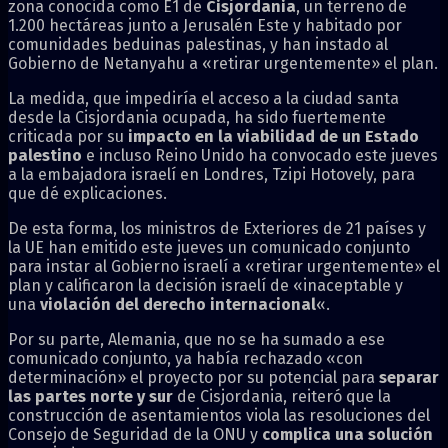
zona conocida como E1 de
Cisjordania
, un terreno de
1.200 hectáreas junto a Jerusalén Este y habitado por
comunidades beduinas palestinas, y han instado al
Gobierno de Netanyahu a «retirar urgentemente» el plan.
La medida, que impediría el acceso a la ciudad santa
desde la Cisjordania ocupada, ha sido fuertemente
criticada por su
impacto en la viabilidad de un Estado
palestino
e incluso Reino Unido ha convocado este jueves
a la embajadora israelí en Londres, Tzipi Hotovely, para
que dé explicaciones.
De esta forma, los ministros de Exteriores de 21 países y
la UE han emitido este jueves un comunicado conjunto
para instar al Gobierno israelí a «retirar urgentemente» el
plan y calificaron la decisión israelí de «inaceptable y
una
violación del derecho internacional
«.
Por su parte, Alemania, que no se ha sumado a ese
comunicado conjunto, ya había rechazado «con
determinación» el proyecto por su potencial para
separar
las partes norte y sur
de Cisjordania, reiteró que la
construcción de asentamientos viola las resoluciones del
Consejo de Seguridad de la ONU y
complica una solución