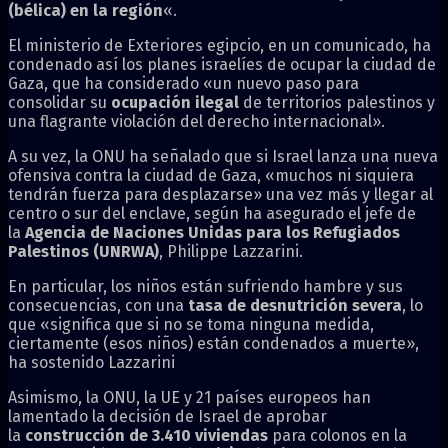
(bélica) en la región
«.
El ministerio de Exteriores egipcio, en un comunicado, ha
condenado así los planes israelíes de ocupar la ciudad de
Gaza, que ha considerado «un nuevo paso para
consolidar su
ocupación ilegal
de territorios palestinos y
una flagrante violación del derecho internacional».
A su vez, la ONU ha señalado que si Israel lanza una nueva
ofensiva contra la ciudad de Gaza, «muchos ni siquiera
tendrán fuerza para desplazarse» una vez más y llegar al
centro o sur del enclave, según ha asegurado el jefe de
la
Agencia de Naciones Unidas para los Refugiados
Palestinos (UNRWA)
, Philippe Lazzarini.
En particular, los niños están sufriendo hambre y sus
consecuencias, con una
tasa de desnutrición severa
, lo
que «significa que si no se toma ninguna medida,
ciertamente (esos niños) están condenados a muerte»,
ha sostenido Lazzarini
Asimismo, la ONU, la UE y 21 países europeos han
lamentado la decisión de Israel de aprobar
la
construcción de 3.410 viviendas
para colonos en la