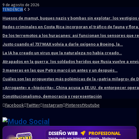
9 de agosto de 2026
TENDENCIA
Huesos de mamut, buques nazis y bombas sin explotar: los vestigios
Redes criminales en Costa Rica incorporan el tráfico de fauna y flor
De los terremotos a los huracanes: así funcionan los sensores que 
Justo cuando el 737 MAX volvía a darle oxígeno a Boeing, la…
La IA ha creado un virus que la naturaleza no había creado…
Atrapados en la guerra: los soldados heridos que Rusia vuelve a env
3 maneras en las que Petro marcó un antes y un después…
Cuáles son las propuestas más polémicas de la «patria milagro» de 
«Arrogante» e «hipócrita»: China acusa a EE.UU. de entorpecer ope
Constitucionalismo, democracia y representación
Facebook
Twitter
Instagram
Pinterest
Youtube
DISEÑO WEB
PROFESIONAL
HOSTING SSD
CRM & DASHBOARD
CORREO
CORPORATIVO
SÚPER RÁPIDO
A MEDIDA
Desd
Vende más por internet · Rápida · Moderna