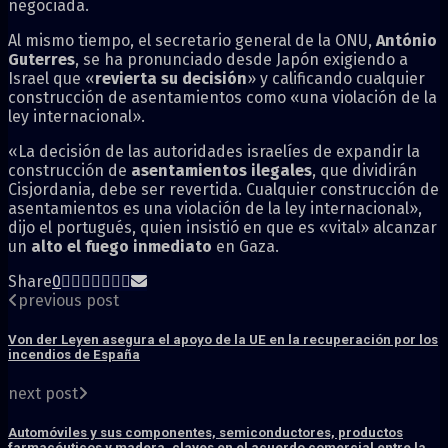
negociada.
Al mismo tiempo, el secretario general de la ONU,
António
Guterres
, se ha pronunciado desde Japón exigiendo a
Israel que «
revierta su decisión
» y calificando cualquier
construcción de asentamientos como «una violación de la
ley internacional».
«La decisión de las autoridades israelíes de expandir la
construcción de
asentamientos ilegales
, que dividirán
Cisjordania, debe ser revertida. Cualquier construcción de
asentamientos es una violación de la ley internacional»,
dijo el portugués, quien insistió en que es «vital» alcanzar
un
alto el fuego inmediato
en Gaza.
Share
0
previous post
Von der Leyen asegura el apoyo de la UE en la recuperación por los
incendios de España
next post
Automóviles y sus componentes, semiconductores, productos
farmacéuticos y madera, claves en el acuerdo comercial entre la