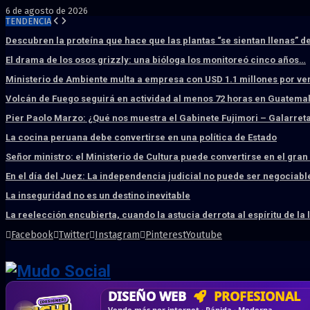
6 de agosto de 2026
TENDENCIA
Descubren la proteína que hace que las plantas “se sientan llenas” d
El drama de los osos grizzly: una bióloga los monitoreó cinco años…
Ministerio de Ambiente multa a empresa con USD 1.1 millones por ve
Volcán de Fuego seguirá en actividad al menos 72 horas en Guatema
Pier Paolo Marzo: ¿Qué nos muestra el Gabinete Fujimori – Galarret
La cocina peruana debe convertirse en una política de Estado
Señor ministro: el Ministerio de Cultura puede convertirse en el gra
En el día del Juez: La independencia judicial no puede ser negociabl
La inseguridad no es un destino inevitable
La reelección encubierta, cuando la astucia derrota al espíritu de la 
Facebook
Twitter
Instagram
Pinterest
Youtube
DISEÑO WEB
PROFESIONAL
HOSTING SSD
CRM & DASHBOARD
CORREO
CORPORATIVO
SÚPER RÁPIDO
A MEDI
Vende más por internet · Rápida · Moderna