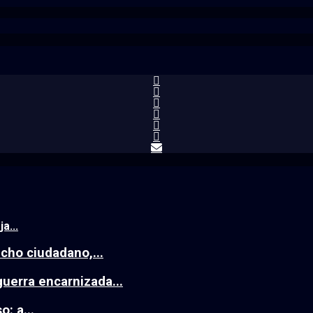
a...
echo ciudadano,...
guerra encarnizada...
: a...