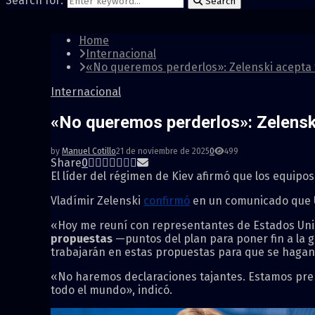
Search for:
Search
Home
Internacional
«No queremos perderlos»: Zelenski acepta t
Internacional
«No queremos perderlos»: Zelenski
by
Manuel Cotillo
21 de noviembre de 2025
0
499
Share
0
El líder del régimen de Kiev afirmó que los equip
Vladímir Zelenski
confirmó
en un comunicado que Uc
«Hoy me reuní con representantes de Estados Uni
propuestas
—puntos del plan para poner fin a la g
trabajarán en estas propuestas para que se hagan
«No haremos declaraciones tajantes. Estamos prep
todo el mundo», indicó.