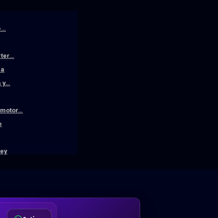
e…
rter…
la
a y…
n motor…
e
ley
DA
Desde