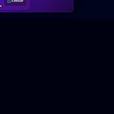
Cotizar
$80
Solicitar
Hablemos
Cotizar
ón
Anual · x 1 año