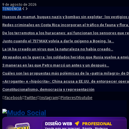
9 de agosto de 2026
TENDENCIA
Huesos de mamut, buques nazis y bombas sin explotar: los vestigios
Redes criminales en Costa Rica incorporan el tráfico de fauna y flor
De los terremotos a los huracanes: así funcionan los sensores que 
Justo cuando el 737 MAX volvía a darle oxígeno a Boeing, la…
La IA ha creado un virus que la naturaleza no había creado…
Atrapados en la guerra: los soldados heridos que Rusia vuelve a env
3 maneras en las que Petro marcó un antes y un después…
Cuáles son las propuestas más polémicas de la «patria milagro» de 
«Arrogante» e «hipócrita»: China acusa a EE.UU. de entorpecer ope
Constitucionalismo, democracia y representación
Facebook
Twitter
Instagram
Pinterest
Youtube
DISEÑO WEB
PROFESIONAL
HOSTING SSD
CRM & DASHBOARD
CORREO
CORPORATIVO
SÚPER RÁPIDO
A MEDIDA
Desd
Vende más por internet · Rápida · Moderna