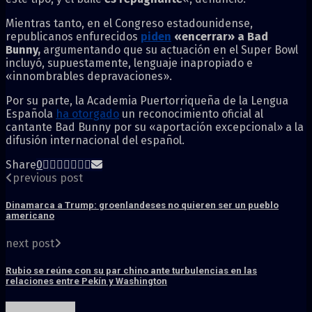
Mientras tanto, en el Congreso estadounidense,
republicanos enfurecidos
piden
«encerrar» a Bad
Bunny,
argumentando que su actuación en el Super Bowl
incluyó, supuestamente, lenguaje inapropiado e
«innombrables depravaciones».
Por su parte, la Academia Puertorriqueña de la Lengua
Española
ha otorgado
un reconocimiento oficial al
cantante Bad Bunny por su «aportación excepcional» a la
difusión internacional del español.
Share
0
previous post
Dinamarca a Trump: groenlandeses no quieren ser un pueblo
americano
next post
Rubio se reúne con su par chino ante turbulencias en las
relaciones entre Pekín y Washington