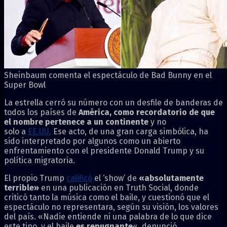
Sheinbaum comenta el espectáculo de Bad Bunny en el
Super Bowl
La estrella cerró su número con un desfile de banderas de
todos los países de
América, como recordatorio de que
el nombre pertenece a un continente
y no
solo a
EE.UU.
Ese acto, de una gran carga simbólica, ha
sido interpretado por algunos como un abierto
enfrentamiento con el presidente Donald Trump y su
política migratoria.
El propio Trump
calificó
el ‘show’ de
«absolutamente
terrible»
en una publicación en Truth Social, donde
criticó tanto la música como el baile, y cuestionó que el
espectáculo no representara, según su visión, los valores
del país. «Nadie entiende ni una palabra de lo que dice
este tipo, y el baile
es repugnante
«, denunció.