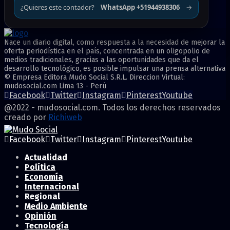
¿Quieres este contador?
WhatsApp +51944938306
→
Nace un diario digital, como respuesta a la necesidad de mejorar la
oferta periodística en el país, concentrada en un oligopolio de
medios tradicionales, gracias a las oportunidades que da el
desarrollo tecnológico, es posible impulsar una prensa alternativa
© Empresa Editora Mudo Social S.R.L. Direccion Virtual:
mudosocial.com Lima 13 - Perú
Facebook
Twitter
Instagram
Pinterest
Youtube
@2022 - mudosocial.com. Todos los derechos reservados
creado por
Richiweb
Facebook
Twitter
Instagram
Pinterest
Youtube
Actualidad
Política
Economía
Internacional
Regional
Medio Ambiente
Opinión
Tecnología