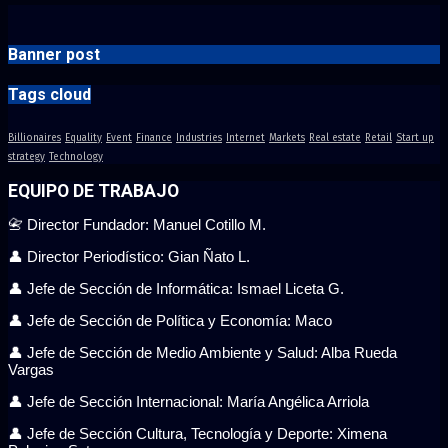
Banner post
Tags cloud
Billionaires
Equality
Event
Finance
Industries
Internet
Markets
Real estate
Retail
Start up
strategy
Technology
EQUIPO DE TRABAJO
📇 Director Fundador: Manuel Cotillo M.
👤 Director Periodístico: Gian Ñato L.
👤 Jefe de Sección de Informática: Ismael Liceta G.
👤 Jefe de Sección de Política y Economía: Maco
👤 Jefe de Sección de Medio Ambiente y Salud: Alba Rueda
Vargas
👤 Jefe de Sección Internacional: María Angélica Arriola
👤 Jefe de Sección Cultura, Tecnología y Deporte: Ximena