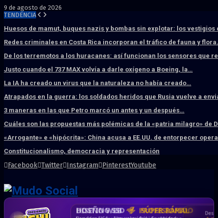
9 de agosto de 2026
TENDENCIA
Huesos de mamut, buques nazis y bombas sin explotar: los vestigios
Redes criminales en Costa Rica incorporan el tráfico de fauna y flor
De los terremotos a los huracanes: así funcionan los sensores que 
Justo cuando el 737 MAX volvía a darle oxígeno a Boeing, la…
La IA ha creado un virus que la naturaleza no había creado…
Atrapados en la guerra: los soldados heridos que Rusia vuelve a env
3 maneras en las que Petro marcó un antes y un después…
Cuáles son las propuestas más polémicas de la «patria milagro» de 
«Arrogante» e «hipócrita»: China acusa a EE.UU. de entorpecer ope
Constitucionalismo, democracia y representación
Facebook
Twitter
Instagram
Pinterest
Youtube
DISEÑO WEB
PROFESIONAL
HOSTING SSD
CRM & DASHBOARD
CORREO
CORPORATIVO
SÚPER RÁPIDO
A MEDIDA
Desd
Vende más por internet · Rápida · Moderna