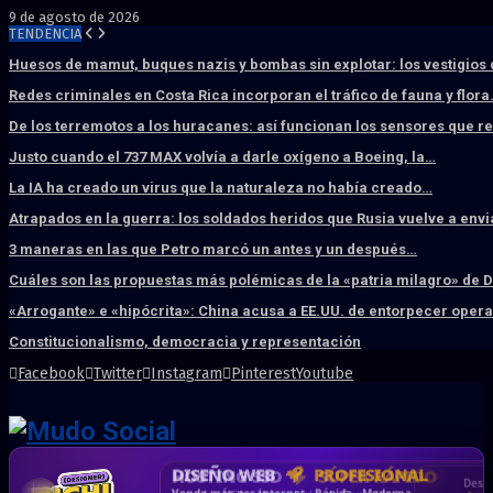
9 de agosto de 2026
TENDENCIA
Huesos de mamut, buques nazis y bombas sin explotar: los vestigios
Redes criminales en Costa Rica incorporan el tráfico de fauna y flor
De los terremotos a los huracanes: así funcionan los sensores que 
Justo cuando el 737 MAX volvía a darle oxígeno a Boeing, la…
La IA ha creado un virus que la naturaleza no había creado…
Atrapados en la guerra: los soldados heridos que Rusia vuelve a env
3 maneras en las que Petro marcó un antes y un después…
Cuáles son las propuestas más polémicas de la «patria milagro» de 
«Arrogante» e «hipócrita»: China acusa a EE.UU. de entorpecer ope
Constitucionalismo, democracia y representación
Facebook
Twitter
Instagram
Pinterest
Youtube
DISEÑO WEB
PROFESIONAL
HOSTING SSD
CRM & DASHBOARD
CORREO
CORPORATIVO
SÚPER RÁPIDO
A MEDIDA
Desd
Vende más por internet · Rápida · Moderna