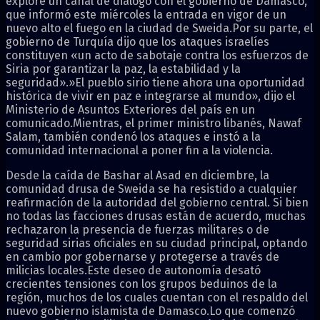
explore un canal de diálogo con el gobierno de Damasco,
que informó este miércoles la entrada en vigor de un
nuevo alto el fuego en la ciudad de Sweida.Por su parte, el
gobierno de Turquía dijo que los ataques israelíes
constituyen «un acto de sabotaje contra los esfuerzos de
Siria por garantizar la paz, la estabilidad y la
seguridad».»El pueblo sirio tiene ahora una oportunidad
histórica de vivir en paz e integrarse al mundo», dijo el
Ministerio de Asuntos Exteriores del país en un
comunicado.Mientras, el primer ministro libanés, Nawaf
Salam, también condenó los ataques e instó a la
comunidad internacional a poner fin a la violencia.
Desde la caída de Bashar al Asad en diciembre, la
comunidad drusa de Sweida se ha resistido a cualquier
reafirmación de la autoridad del gobierno central. Si bien
no todas las facciones drusas están de acuerdo, muchas
rechazaron la presencia de fuerzas militares o de
seguridad sirias oficiales en su ciudad principal, optando
en cambio por gobernarse y protegerse a través de
milicias locales.Este deseo de autonomía desató
crecientes tensiones con los grupos beduinos de la
región, muchos de los cuales cuentan con el respaldo del
nuevo gobierno islamista de Damasco.Lo que comenzó