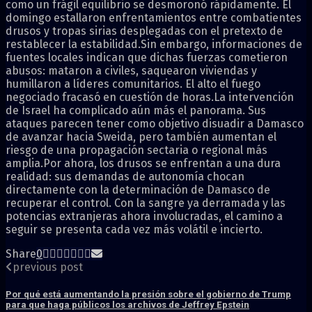
como un frágil equilibrio se desmoronó rápidamente. El
domingo estallaron enfrentamientos entre combatientes
drusos y tropas sirias desplegadas con el pretexto de
restablecer la estabilidad.Sin embargo, informaciones de
fuentes locales indican que dichas fuerzas cometieron
abusos: mataron a civiles, saquearon viviendas y
humillaron a líderes comunitarios. El alto el fuego
negociado fracasó en cuestión de horas.La intervención
de Israel ha complicado aún más el panorama. Sus
ataques parecen tener como objetivo disuadir a Damasco
de avanzar hacia Sweida, pero también aumentan el
riesgo de una propagación sectaria o regional más
amplia.Por ahora, los drusos se enfrentan a una dura
realidad: sus demandas de autonomía chocan
directamente con la determinación de Damasco de
recuperar el control. Con la sangre ya derramada y las
potencias extranjeras ahora involucradas, el camino a
seguir se presenta cada vez más volátil e incierto.
Share
0
previous post
Por qué está aumentando la presión sobre el gobierno de Trump
para que haga públicos los archivos de Jeffrey Epstein