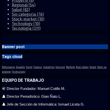
Property
(8)
Regional
(54)
Salud
(82)
Sin categoría
(76)
Stock-market
(10)
Technology
(10)
Tecnología
(311)
Banner post
Tags cloud
Billionaires
Equality
Event
Finance
Industries
Internet
Markets
Real estate
Retail
Start up
strategy
Technology
EQUIPO DE TRABAJO
📇 Director Fundador: Manuel Cotillo M.
👤 Director Periodístico: Gian Ñato L.
👤 Jefe de Sección de Informática: Ismael Liceta G.