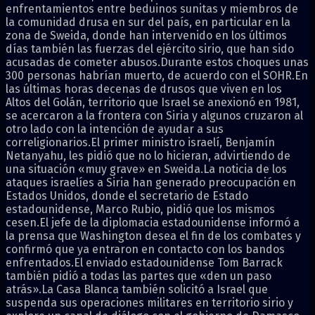
enfrentamientos entre beduinos sunitas y miembros de
la comunidad drusa en sur del país, en particular en la
zona de Sweida, donde han intervenido en los últimos
días también las fuerzas del ejército sirio, que han sido
acusadas de cometer abusos.Durante estos choques unas
300 personas habrían muerto, de acuerdo con el SOHR.En
las últimas horas decenas de drusos que viven en los
Altos del Golán, territorio que Israel se anexionó en 1981,
se acercaron a la frontera con Siria y algunos cruzaron al
otro lado con la intención de ayudar a sus
correligionarios.El primer ministro israelí, Benjamín
Netanyahu, les pidió que no lo hicieran, advirtiendo de
una situación «muy grave» en Sweida.La noticia de los
ataques israelíes a Siria han generado preocupación en
Estados Unidos, donde el secretario de Estado
estadounidense, Marco Rubio, pidió que los mismos
cesen.El jefe de la diplomacia estadounidense informó a
la prensa que Washington desea el fin de los combates y
confirmó que ya entraron en contacto con los bandos
enfrentados.El enviado estadounidense Tom Barrack
también pidió a todas las partes que «den un paso
atrás».La Casa Blanca también solicitó a Israel que
suspenda sus operaciones militares en territorio sirio y