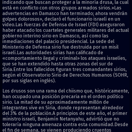
indicando que buscan proteger a la minoría drusa, la cual
está en conflicto con otros grupos armados sirios.»Las
advertencias en Damasco han terminado; ahora vendrán
golpes dolorosos», declaró el funcionario israelí en un
video.Las Fuerzas de Defensa de Israel (FDI) aseguraron
haber atacado los cuarteles generales militares del actual
gobierno interino sirio en Damasco, así como las
inmediaciones del palacio presidencial. La sede del
Ministerio de Defensa sirio fue destruida por un misil
israelí.Las autoridades sirias han calificado de
«comportamiento ilegal y criminal» los ataques israelíes,
que se han extendido hasta otras zonas del sur de
Siria.Entre los fallecidos figuran tres comandantes sirios,
según el Observatorio Sirio de Derechos Humanos (SOHR,
por sus siglas en inglés).
Los drusos son una rama del chiismo que, históricamente,
han ocupado una posición precaria en el orden político
sirio. La mitad de su aproximadamente millón de
integrantes vive en Siria, donde representan alrededor
del 3% de la población.A principios de este año, el primer
ministro israelí, Benjamín Netanyahu, advirtió que no
toleraría ninguna amenaza contra esta comunidad.Desde
el fin de semana, se vienen produciendo cruentos