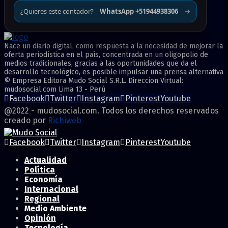
¿Quieres este contador?
WhatsApp +51944938306
→
Nace un diario digital, como respuesta a la necesidad de mejorar la
oferta periodística en el país, concentrada en un oligopolio de
medios tradicionales, gracias a las oportunidades que da el
desarrollo tecnológico, es posible impulsar una prensa alternativa
© Empresa Editora Mudo Social S.R.L. Direccion Virtual:
mudosocial.com Lima 13 - Perú
Facebook
Twitter
Instagram
Pinterest
Youtube
@2022 - mudosocial.com. Todos los derechos reservados
creado por
Richiweb
Facebook
Twitter
Instagram
Pinterest
Youtube
Actualidad
Política
Economía
Internacional
Regional
Medio Ambiente
Opinión
Tecnología