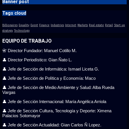
Banner post
Tags cloud
Billionaires
Equality
Event
Finance
Industries
Internet
Markets
Real estate
Retail
Start up
strategy
Technology
EQUIPO DE TRABAJO
📇 Director Fundador: Manuel Cotillo M.
👤 Director Periodístico: Gian Ñato L.
👤 Jefe de Sección de Informática: Ismael Liceta G.
👤 Jefe de Sección de Política y Economía: Maco
👤 Jefe de Sección de Medio Ambiente y Salud: Alba Rueda
Vargas
👤 Jefe de Sección Internacional: María Angélica Arriola
👤 Jefe de Sección Cultura, Tecnología y Deporte: Ximena
Palacios Sotomayor
👤 Jefe de Sección Actualidad: Gian Carlos Ñ Lopez.