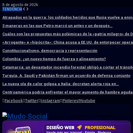
8 de agosto de 2026
TENDENCIA
Atrapados en la guerra: los soldados heridos que Rusia vuelve a env
3 maneras en las que Petro marcó un antes y un después…
Cuáles son las propuestas más polémicas de la «patria milagro» de 
«Arrogante» e «hipócrita»: China acusa a EE.UU. de entorpecer ope
Constitucionalismo, democracia y representación
Colombia: ¿un nuevo tiempo de fuerza y alineamiento?
Catamarca: un devastador incendio forestal obligó a cortar el tránsit
Turquía, A. Saudí y Pakistán firman un acuerdo de defensa conjunto
La nueva ola de calor golpea a Italia: decretan alerta roja en…
Centroamérica podría enfrentar el mayor aumento de hambre aguda 
Facebook
Twitter
Instagram
Pinterest
Youtube
DISEÑO WEB
PROFESIONAL
HOSTING SSD
CRM & DASHBOARD
CORREO
CORPORATIVO
SÚPER RÁPIDO
A MEDIDA
Desd
Vende más por internet · Rápida · Moderna