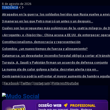
8 de agosto de 2026
TENDENCIA
Atrapados en la guerra: los soldados heridos que Rusia vuelve a env
3 maneras en las que Petro marcó un antes y un después…
Cuáles son las propuestas más polémicas de la «patria milagro» de 
«Arrogante» e «hipócrita»: China acusa a EE.UU. de entorpecer ope
Constitucionalismo, democracia y representación
Colombia: ¿un nuevo tiempo de fuerza y alineamiento?
Catamarca: un devastador incendio forestal obligó a cortar el tránsit
Turquía, A. Saudí y Pakistán firman un acuerdo de defensa conjunto
La nueva ola de calor golpea a Italia: decretan alerta roja en…
Centroamérica podría enfrentar el mayor aumento de hambre aguda 
Facebook
Twitter
Instagram
Pinterest
Youtube
DISEÑO WEB
PROFESIONAL
HOSTING SSD
CRM & DASHBOARD
CORREO
CORPORATIVO
SÚPER RÁPIDO
A MEDIDA
Desd
Vende más por internet · Rápida · Moderna