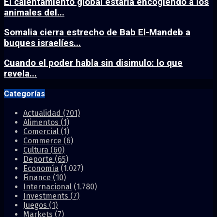
El calentamiento global estaría encogiendo a los
animales del...
Somalia cierra estrecho de Bab El-Mandeb a
buques israelíes...
Cuando el poder habla sin disimulo: lo que
revela...
Categorías
Actualidad
(701)
Alimentos
(1)
Comercial
(1)
Commerce
(6)
Cultura
(60)
Deporte
(65)
Economía
(1.027)
Finance
(10)
Internacional
(1.780)
Investments
(7)
Juegos
(1)
Markets
(7)