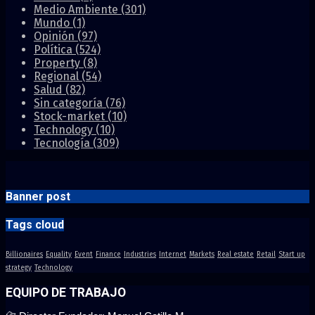
Medio Ambiente
(301)
Mundo
(1)
Opinión
(97)
Política
(524)
Property
(8)
Regional
(54)
Salud
(82)
Sin categoría
(76)
Stock-market
(10)
Technology
(10)
Tecnología
(309)
Banner post
Tags cloud
Billionaires
Equality
Event
Finance
Industries
Internet
Markets
Real estate
Retail
Start up
strategy
Technology
EQUIPO DE TRABAJO