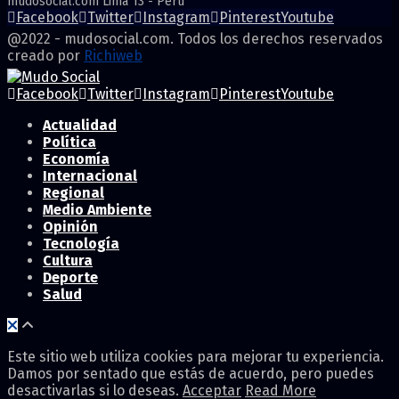
mudosocial.com Lima 13 - Perú
Facebook
Twitter
Instagram
Pinterest
Youtube
@2022 - mudosocial.com. Todos los derechos reservados
creado por
Richiweb
Facebook
Twitter
Instagram
Pinterest
Youtube
Actualidad
Política
Economía
Internacional
Regional
Medio Ambiente
Opinión
Tecnología
Cultura
Deporte
Salud
Este sitio web utiliza cookies para mejorar tu experiencia.
Damos por sentado que estás de acuerdo, pero puedes
desactivarlas si lo deseas.
Acceptar
Read More