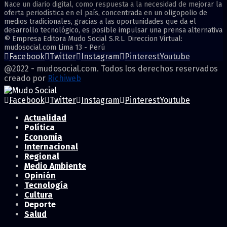
Nace un diario digital, como respuesta a la necesidad de mejorar la
oferta periodística en el país, concentrada en un oligopolio de
medios tradicionales, gracias a las oportunidades que da el
desarrollo tecnológico, es posible impulsar una prensa alternativa
© Empresa Editora Mudo Social S.R.L. Direccion Virtual:
mudosocial.com Lima 13 - Perú
Facebook
Twitter
Instagram
Pinterest
Youtube
@2022 - mudosocial.com. Todos los derechos reservados
creado por
Richiweb
Facebook
Twitter
Instagram
Pinterest
Youtube
Actualidad
Política
Economía
Internacional
Regional
Medio Ambiente
Opinión
Tecnología
Cultura
Deporte
Salud