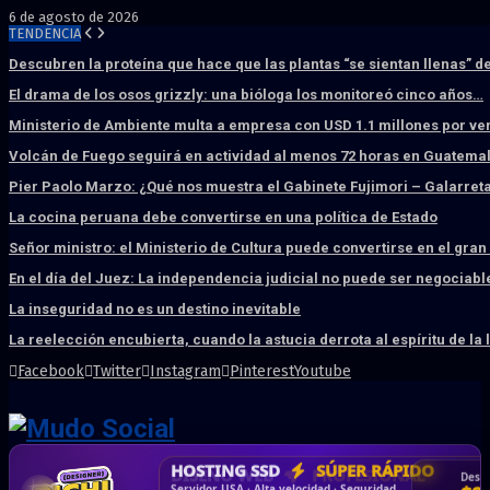
6 de agosto de 2026
TENDENCIA
Descubren la proteína que hace que las plantas “se sientan llenas” d
El drama de los osos grizzly: una bióloga los monitoreó cinco años…
Ministerio de Ambiente multa a empresa con USD 1.1 millones por ve
Volcán de Fuego seguirá en actividad al menos 72 horas en Guatema
Pier Paolo Marzo: ¿Qué nos muestra el Gabinete Fujimori – Galarret
La cocina peruana debe convertirse en una política de Estado
Señor ministro: el Ministerio de Cultura puede convertirse en el gra
En el día del Juez: La independencia judicial no puede ser negociabl
La inseguridad no es un destino inevitable
La reelección encubierta, cuando la astucia derrota al espíritu de la 
Facebook
Twitter
Instagram
Pinterest
Youtube
DISEÑO WEB
PROFESIONAL
HOSTING SSD
CRM & DASHBOARD
CORREO
CORPORATIVO
SÚPER RÁPIDO
A MEDIDA
Desd
Vende más por internet · Rápida · Moderna