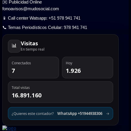
✉️ Publicidad Online
fonoavisos@mudosocial.com
📱 Call center Watsapp: +51 978 941 741
📞 Temas Periodísticos Celular: 978 941 741
Visitas
📊
En tiempo real
Conectados
Hoy
7
1.926
Total vistas
16.891.160
¿Quieres este contador?
WhatsApp +51944938306
→