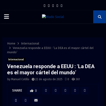
F
T
I
P
Y
a
w
n
i
o
P
c
i
s
n
u
e
t
t
t
t
R
b
t
a
e
u
I
o
e
g
r
b
Home
Internacional
Venezuela responde a EEUU : ‘La DEA es el mayor cártel del
o
r
r
e
e
mundo’
M
k
a
s
Internacional
m
t
Venezuela responde a EEUU : ‘La DEA
A
es el mayor cártel del mundo’
R
by
Manuel Cotillo
22 de agosto de 2025
0
361
SHARE
0
Y