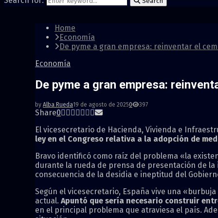
Search for:
Search
Home
Economía
De pyme a gran empresa: reinventar el cem
Economía
De pyme a gran empresa: reinventa
by
Alba Rueda
19 de agosto de 2025
0
397
Share
0
El vicesecretario de Hacienda, Vivienda e Infraest
ley en el Congreso relativa a la adopción de me
Bravo identificó como raíz del problema «la exist
durante la rueda de prensa de presentación de la 
consecuencia de la desidia e ineptitud del Gobiern
Según el vicesecretario, España vive una «burbuja
actual.
Apuntó que sería necesario construir ent
en el principal problema que atraviesa el país. Ad