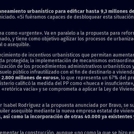
aneamiento urbanístico para edificar hasta 9,3 millones d
niciado. «Si fuéramos capaces de desbloquear esta situación
tea como «urgente». Va en paralelo a la propuesta para reform
nado, y tiene como objetivo agilizar los procesos de urbaniza
l o asequible.
ecimiento de incentivos urbanísticos que permitan aumentar 
enda protegida; la implementación de mecanismos extraordin
alización de los procedimientos administrativos urbanísticos y
suelo público infrautilizado con el fin de destinarlo a vivienda
 2.800 millones de euros»
, lo que representa un 67% del pr
sterio calificó la medida del PP como «hueca e insuficiente»,
a «retórica vacía» y se comprometa a aplicar la Ley de Vivien
Isabel Rodríguez a la propuesta anunciada por Bravo, se sub
lquiler asequible mediante la nueva empresa estatal de vivie
 así como la incorporación de otras 40.000 ya existentes 
rementar la construcción, aunque «no como la que se hizo en 