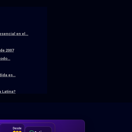
resencial en el…
sde 2007
 todo…
edida es…
 Latina?
DA
Desde