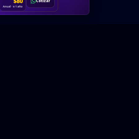
Cotizar
$80
Solicitar
Hablemos
Cotizar
ón
Anual · x 1 año