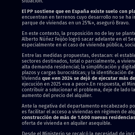
situación.
El PP sostiene que en España existe suelo con pl
encuentran en terrenos cuyo desarrollo no se ha i
parque de viviendas en un 25%», aseguró Bravo.
En este contexto, la proposición no de ley se plan
Alberto Núñez Feijóo logró sacar adelante en el Se
especialmente en el caso de vivienda pública, socia
Entre las medidas propuestas, destacan: el establ
sectores destinados, total o parcialmente, a vivi
alta demanda residencial; la simplificación y digit
plazos y cargas burocráticas; y la identificación de 
Vivienda
que «en 2024 se dejó de ejecutar más de
ejecución en 2025 «va a peor».En respuesta, el Mini
contribuir a solucionar el problema, deje de lado l
aumento del precio del alquiler.
Ante la negativa del departamento encabezado por 
es facilitar el acceso a viviendas en régimen de a
construcción de más de 1.600 nuevas residencias,
oferta de vivienda en alquiler asequible.
Desde el Ministerio se recalcó la necesidad de inc