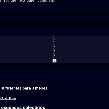
er for the next time I comment.
, suficientes para 3 meses
ra el...
s ocupados palestinos