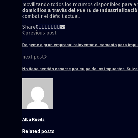
movilizando todos los recursos disponibles para am
domicilios a través del PERTE de Industrializació
combatir el déficit actual.
Share
0
previous post
De pyme a gran empresa: reinventar el cemento para impul
next post
No tiene sentido casarse por culpa de los impuestos: Suiz
Alba Rueda
Related posts