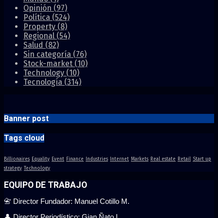
Opinión
(97)
Política
(524)
Property
(8)
Regional
(54)
Salud
(82)
Sin categoría
(76)
Stock-market
(10)
Technology
(10)
Tecnología
(314)
Banner post
Tags cloud
Billionaires
Equality
Event
Finance
Industries
Internet
Markets
Real estate
Retail
Start up
strategy
Technology
EQUIPO DE TRABAJO
📇 Director Fundador: Manuel Cotillo M.
👤 Director Periodístico: Gian Ñato L.