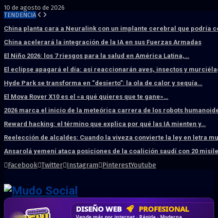
10 de agosto de 2026
TENDENCIA
China planta cara a Neuralink con un implante cerebral que podría 
China acelerará la integración de la IA en sus Fuerzas Armadas
El Niño 2026: los 7 riesgos para la salud en América Latina,…
El eclipse apagará el día: así reaccionarán aves, insectos y murciél
Hyde Park se transforma en “desierto”: la ola de calor y sequía…
El Mova Rover X10 es el «a qué quieres que te gane»…
2026 marca el inicio de la meteórica carrera de los robots humanoid
Reward hacking: el término que explica por qué las IA mienten y…
Reelección de alcaldes: Cuando la viveza convierte la ley en letra m
Ansarolá yemení ataca posiciones de la coalición saudí con 20 misil
Facebook
Twitter
Instagram
Pinterest
Youtube
DISEÑO WEB
PROFESIONAL
HOSTING SSD
CRM & DASHBOARD
CORREO
CORPORATIVO
SÚPER RÁPIDO
A MEDIDA
Desd
Vende más por internet · Rápida · Moderna