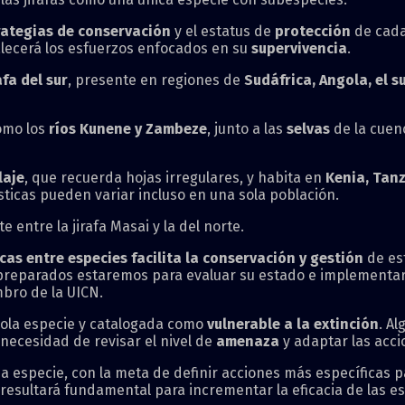
rategias de conservación
y el estatus de
protección
de cada 
talecerá los esfuerzos enfocados en su
supervivencia
.
afa del sur
, presente en regiones de
Sudáfrica, Angola, el s
como los
ríos Kunene y Zambeze
, junto a las
selvas
de la cuen
laje
, que recuerda hojas irregulares, y habita en
Kenia, Tan
sticas pueden variar incluso en una sola población.
te entre la jirafa Masai y la del norte.
cas entre especies facilita la conservación y gestión
de es
preparados estaremos para evaluar su estado e implementar 
mbro de la UICN.
 sola especie y catalogada como
vulnerable a la extinción
. A
 necesidad de revisar el nivel de
amenaza
y adaptar las acci
a especie, con la meta de definir acciones más específicas p
resultará fundamental para incrementar la eficacia de las e