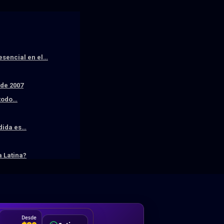
resencial en el…
sde 2007
 todo…
edida es…
 Latina?
DA
Desde