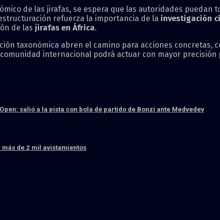
mico de las jirafas, se espera que las autoridades puedan t
structuración refuerza la importancia de la
investigación ci
ión de las
jirafas en África
.
ficación taxonómica abren el camino para acciones concretas,
la comunidad internacional podrá actuar con mayor precisión
S Open: salió a la pista con bola de partido de Bonzi ante Medvedev
 más de 2 mil avistamientos