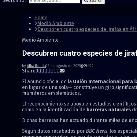
Search for:
Search
Home
Medio Ambiente
Descubren cuatro especies de jirafas en Áfr
Medio Ambiente
Descubren cuatro especies de jiraf
by
Alba Rueda
25 de agosto de 2025
0
409
Share
0
El anuncio oficial de la
Unión Internacional para l
en lugar de una sola— constituye un giro significat
mamíferos emblemáticos.
El reconocimiento se apoya en estudios científico
como en la identificación de
barreras naturales
de
Dichas barreras han actuado durante miles de año
Según datos recabados por
BBC News
, los especi
especies
separadas
, en vez de considerar a todas