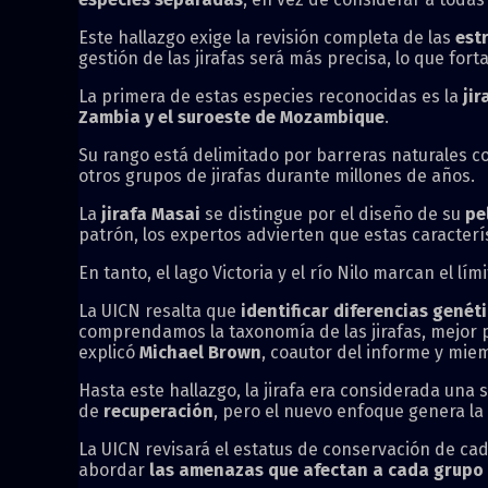
Este hallazgo exige la revisión completa de las
est
gestión de las jirafas será más precisa, lo que for
La primera de estas especies reconocidas es la
jir
Zambia y el suroeste de Mozambique
.
Su rango está delimitado por barreras naturales 
otros grupos de jirafas durante millones de años.
La
jirafa Masai
se distingue por el diseño de su
pe
patrón, los expertos advierten que estas caracterí
En tanto, el lago Victoria y el río Nilo marcan el lími
La UICN resalta que
identificar diferencias genéti
comprendamos la taxonomía de las jirafas, mejor 
explicó
Michael Brown
, coautor del informe y mie
Hasta este hallazgo, la jirafa era considerada una
de
recuperación
, pero el nuevo enfoque genera la
La UICN revisará el estatus de conservación de cad
abordar
las amenazas que afectan a cada grupo