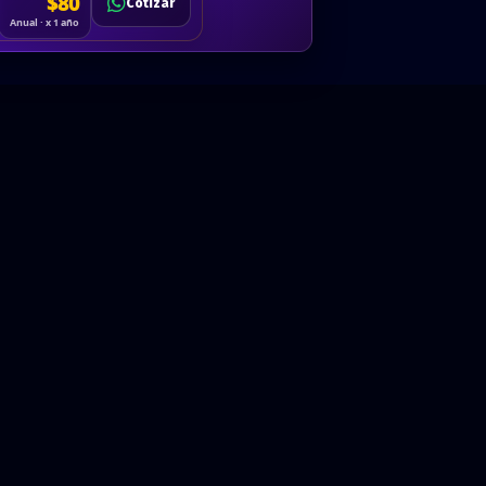
Cotizar
$80
Solicitar
Hablemos
Cotizar
ón
Anual · x 1 año