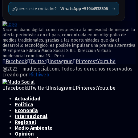
¿Quieres este contador?
WhatsApp +51944938306
→
Nace un diario digital, como respuesta a la necesidad de mejorar la
oferta periodística en el país, concentrada en un oligopolio de
medios tradicionales, gracias a las oportunidades que da el
desarrollo tecnológico, es posible impulsar una prensa alternativa
© Empresa Editora Mudo Social S.R.L. Direccion Virtual:
mudosocial.com Lima 13 - Perú
Facebook
Twitter
Instagram
Pinterest
Youtube
@2022 - mudosocial.com. Todos los derechos reservados
creado por
Richiweb
Facebook
Twitter
Instagram
Pinterest
Youtube
Actualidad
Política
Economía
Internacional
Regional
Medio Ambiente
Opinión