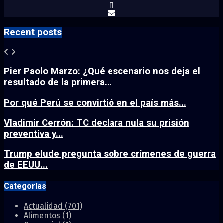
Recent posts
Pier Paolo Marzo: ¿Qué escenario nos deja el
resultado de la primera...
Por qué Perú se convirtió en el país más...
Vladimir Cerrón: TC declara nula su prisión
preventiva y...
Trump elude pregunta sobre crímenes de guerra
de EEUU...
Categorías
Actualidad
(701)
Alimentos
(1)