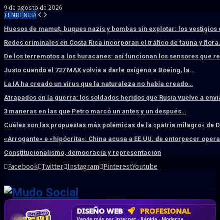
9 de agosto de 2026
TENDENCIA
Huesos de mamut, buques nazis y bombas sin explotar: los vestigios
Redes criminales en Costa Rica incorporan el tráfico de fauna y flor
De los terremotos a los huracanes: así funcionan los sensores que 
Justo cuando el 737 MAX volvía a darle oxígeno a Boeing, la…
La IA ha creado un virus que la naturaleza no había creado…
Atrapados en la guerra: los soldados heridos que Rusia vuelve a env
3 maneras en las que Petro marcó un antes y un después…
Cuáles son las propuestas más polémicas de la «patria milagro» de 
«Arrogante» e «hipócrita»: China acusa a EE.UU. de entorpecer ope
Constitucionalismo, democracia y representación
Facebook
Twitter
Instagram
Pinterest
Youtube
DISEÑO WEB
PROFESIONAL
HOSTING SSD
CRM & DASHBOARD
CORREO
CORPORATIVO
SÚPER RÁPIDO
A MEDIDA
Desd
Vende más por internet · Rápida · Moderna