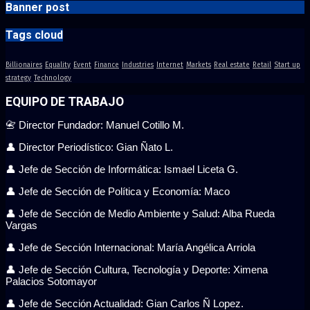
Banner post
Tags cloud
Billionaires
Equality
Event
Finance
Industries
Internet
Markets
Real estate
Retail
Start up
strategy
Technology
EQUIPO DE TRABAJO
📇 Director Fundador: Manuel Cotillo M.
👤 Director Periodístico: Gian Ñato L.
👤 Jefe de Sección de Informática: Ismael Liceta G.
👤 Jefe de Sección de Política y Economía: Maco
👤 Jefe de Sección de Medio Ambiente y Salud: Alba Rueda
Vargas
👤 Jefe de Sección Internacional: María Angélica Arriola
👤 Jefe de Sección Cultura, Tecnología y Deporte: Ximena
Palacios Sotomayor
👤 Jefe de Sección Actualidad: Gian Carlos Ñ Lopez.