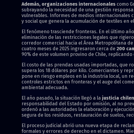
Además, organizaciones internacionales
como Gr
subrayando la necesidad de una gestión responsable
vulnerables. Informes de medios internacionales 
y social que genera la acumulación de textiles en el
El fenómeno trasciende fronteras. En el último añ
eliminación de las restricciones legales que rigi
corredor comercial hacia el Área Metropolitana de
cuatro meses de 2025 ingresaron cerca de
200 ca
90% de este volumen provino de Chile, replicando e
El costo de las prendas usadas importadas, que r
supera los 18 dólares por kilo. Comerciantes y repr
pone en riesgo empleos en la industria local, un r
controles estrictos en fronteras y el auge del com
ambiental adecuada.
El año pasado, la situación llegó a la
justicia chile
responsabilidad del Estado por omisión, al no preven
ordenó a las autoridades la elaboración y ejecució
segura de los residuos, restauración de suelos, rec
El proceso judicial abrió una nueva etapa de recla
formales y errores de derecho en el dictamen. Mien