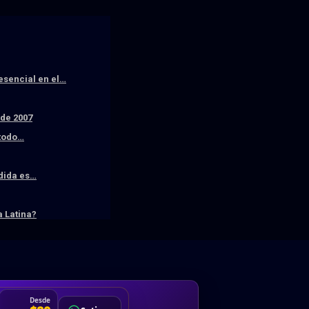
resencial en el…
sde 2007
 todo…
edida es…
 Latina?
DA
Desde