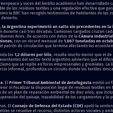
eenpeace y voces del ámbito académico han desarrollado cam
 de los residuos textiles y una regulación efectiva que gar
como la
BBC
han recogido testimonios de habitantes de las z
 desierto.
o,
la Argentina experimentó un salto sin precedentes en la
eron durante casi tres décadas. Camiones cargados cruzan ca
 Buenos Aires. De acuerdo con datos de la
Cámara Industria
miones
, con un récord mensual de
1.067 toneladas en octub
l patrón de circulación que termina afectando los ecosistem
onda los
1,2 dólares por kilo
, resulta mucho menor que el de
esentantes del sector textil argentino advierten que el dife
eclamo que se repite en foros empresariales y gremiales. La l
ercio informal, profundiza un circuito donde los textiles de
na
. El
Primer Tribunal Ambiental de Antofagasta
emitió un f
ir ni fiscalizar la disposición ilegal de residuos textiles en
n de un plan de reparación ambiental de diez años, que incluy
uperación del paisaje, trazabilidad de los cargamentos y la p
mos. El
Consejo de Defensa del Estado (CDE)
apeló la senten
tras se resuelve el recurso, distintos actores sociales y am