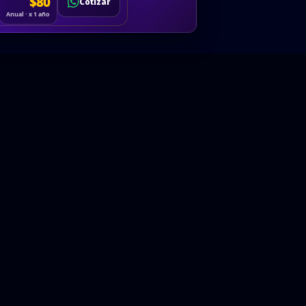
Cotizar
$80
Solicitar
Hablemos
Cotizar
ón
Anual · x 1 año