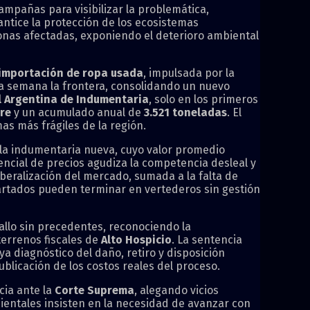
pañas para visibilizar la problemática,
antice la protección de los ecosistemas
onas afectadas, exponiendo el deterioro ambiental
 importación de ropa usada
, impulsada por la
da semana la frontera, consolidando un nuevo
l Argentina de Indumentaria
, solo en los primeros
re
y un acumulado anual de
3.521 toneladas
. El
as más frágiles de la región.
 la indumentaria nueva, cuyo valor promedio
rencial de precios agudiza la competencia desleal y
iberalización del mercado, sumada a la falta de
scartados pueden terminar en vertederos sin gestión
allo sin precedentes, reconociendo la
 terrenos fiscales de
Alto Hospicio
. La sentencia
a diagnóstico del daño, retiro y disposición
ublicación de los costos reales del proceso.
cia ante la
Corte Suprema
, alegando vicios
bientales insisten en la necesidad de avanzar con