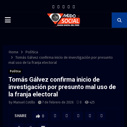
F
T
I
P
Y
a
w
n
i
o
P
c
i
s
n
u
e
t
t
t
t
R
b
t
a
e
u
I
o
e
g
r
b
Home
Política
Tomás Gálvez confirma inicio de investigación por presunto
o
r
r
e
e
mal uso de la franja electoral
M
k
a
s
Política
m
t
Tomás Gálvez confirma inicio de
A
investigación por presunto mal uso de
la franja electoral
R
by
Manuel Cotillo
7 de febrero de 2026
0
425
Y
SHARE
0