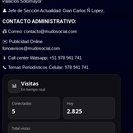
Palacios Sotomayor
👤 Jefe de Sección Actualidad: Gian Carlos Ñ Lopez.
CONTACTO ADMINISTRATIVO:
📠 Correo: contacto@mudosocial.com
✉️ Publicidad Online
fonoavisos@mudosocial.com
📱 Call center Watsapp: +51 978 941 741
📞 Temas Periodísticos Celular: 978 941 741
Visitas
📊
En tiempo real
Conectados
Hoy
5
2.825
Total vistas