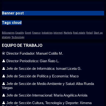
Banner post
Tags cloud
Billionaires
Equality
Event
Finance
Industries
Internet
Markets
Real estate
Retail
Start up
strategy
Technology
EQUIPO DE TRABAJO
📇 Director Fundador: Manuel Cotillo M.
👤 Director Periodístico: Gian Ñato L.
👤 Jefe de Sección de Informática: Ismael Liceta G.
👤 Jefe de Sección de Política y Economía: Maco
👤 Jefe de Sección de Medio Ambiente y Salud: Alba Rueda
Vargas
👤 Jefe de Sección Internacional: María Angélica Arriola
👤 Jefe de Sección Cultura, Tecnología y Deporte: Ximena