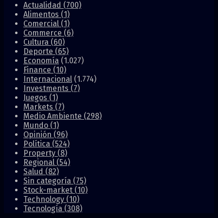
Actualidad
(700)
Alimentos
(1)
Comercial
(1)
Commerce
(6)
Cultura
(60)
Deporte
(65)
Economía
(1.027)
Finance
(10)
Internacional
(1.774)
Investments
(7)
Juegos
(1)
Markets
(7)
Medio Ambiente
(298)
Mundo
(1)
Opinión
(96)
Política
(524)
Property
(8)
Regional
(54)
Salud
(82)
Sin categoría
(75)
Stock-market
(10)
Technology
(10)
Tecnología
(308)