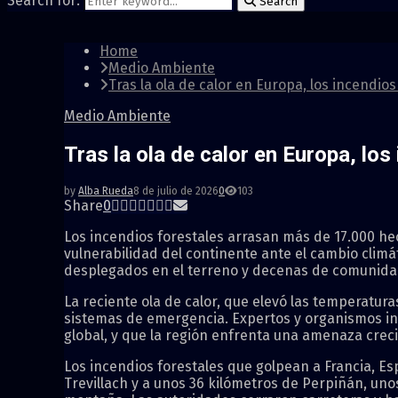
Search for:
Search
Home
Medio Ambiente
Tras la ola de calor en Europa, los incendio
Medio Ambiente
Tras la ola de calor en Europa, lo
by
Alba Rueda
8 de julio de 2026
0
103
Share
0
Los incendios forestales arrasan más de 17.000 he
vulnerabilidad del continente ante el cambio clim
desplegados en el terreno y decenas de comunida
La reciente ola de calor, que elevó las temperatur
sistemas de emergencia. Expertos y organismos in
global, y que la región enfrenta una amenaza creci
Los incendios forestales que golpean a Francia, Es
Trevillach y a unos 36 kilómetros de Perpiñán, un