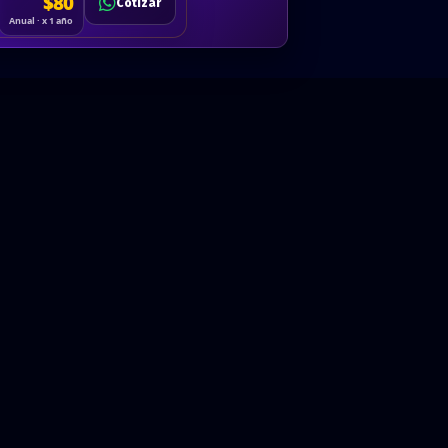
Cotizar
$80
Solicitar
Hablemos
Cotizar
ón
Anual · x 1 año