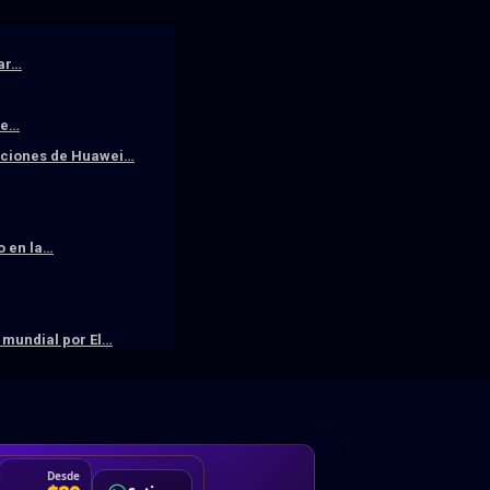
iar…
De…
raciones de Huawei…
o en la…
mundial por El…
DA
Desde