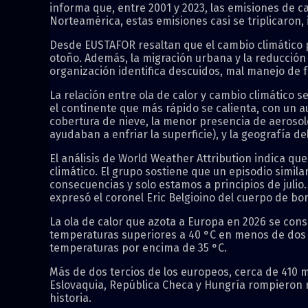
informa que, entre 2001 y 2023, las emisiones de
Norteamérica, estas emisiones casi se triplicaron,
Desde EUSTAFOR resaltan que el cambio climático p
otoño. Además, la migración urbana y la reducción
organización identifica descuidos, mal manejo de 
La relación entre ola de calor y cambio climático s
el continente que más rápido se calienta, con un a
cobertura de nieve, la menor presencia de aerosol
ayudaban a enfriar la superficie), y la geografía d
El análisis de World Weather Attribution indica que
climático. El grupo sostiene que un episodio simila
consecuencias y solo estamos a principios de juli
expresó el coronel Eric Belgioino del cuerpo de b
La ola de calor que azota a Europa en 2026 se cons
temperaturas superiores a 40 °C en menos de dos s
temperaturas por encima de 35 °C.
Más de dos tercios de los europeos, cerca de 410 mi
Eslovaquia, República Checa y Hungría rompieron r
historia.