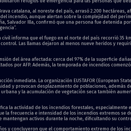
abilitaron refugios de emergencia para las personas que d
Brava catalana, al noreste del país, arrasó 2.200 hectáreas, 
del incendio, aunque alertan sobre la complejidad del períme
ña, Salvador Illa, confirmó que una persona fue detenida po
gencia”.
 civil informa que el fuego en el norte del país recorrió 35 
control. Las llamas dejaron al menos nueve heridos y requiri
ensión del área afectada: cerca del 97% de la superficie dañ
ltados por AFP. Además, la temporada de incendios comenzó u
rucción inmediata. La organización EUSTAFOR (European State
rsidad y provocan desplazamiento de poblaciones, además d
 urbana y la acumulación de vegetación seca también aumenta
ica la actividad de los incendios forestales, especialmente
ue la frecuencia e intensidad de los incendios extremos se d
 mantengan activos durante la noche, dificultando su contro
 años y concluyeron que el comportamiento extremo de los in