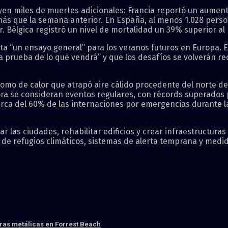
uyen miles de muertes adicionales: Francia reportó un aumento
 más que la semana anterior. En España, al menos 1.028 pers
. Bélgica registró un nivel de mortalidad un 39% superior a
nta “un ensayo general” para los veranos futuros en Europa. E
na prueba de lo que vendrá” y que los desafíos se volverán r
mo de calor que atrapó aire cálido procedente del norte de 
ahora se consideran eventos regulares, con récords superado
 cerca del 60% de las internaciones por emergencias durante
las ciudades, rehabilitar edificios y crear infraestructuras 
n de refugios climáticos, sistemas de alerta temprana y medi
eras metálicas en Forrest Beach