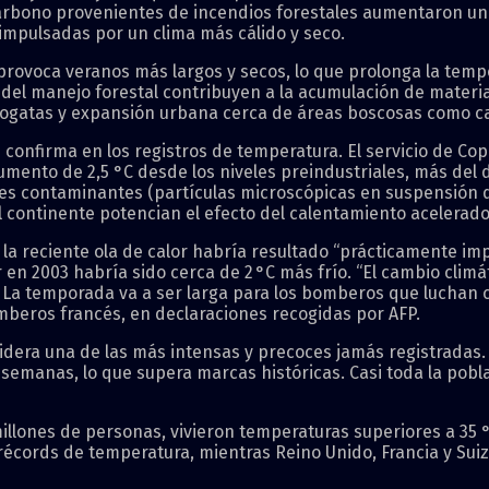
 carbono provenientes de incendios forestales aumentaron un
 impulsadas por un clima más cálido y seco.
rovoca veranos más largos y secos, lo que prolonga la temp
 del manejo forestal contribuyen a la acumulación de materia
fogatas y expansión urbana cerca de áreas boscosas como ca
e confirma en los registros de temperatura. El servicio de Co
umento de 2,5 °C desde los niveles preindustriales, más del 
es contaminantes (partículas microscópicas en suspensión que
el continente potencian el efecto del calentamiento acelerado
 la reciente ola de calor habría resultado “prácticamente impo
r en 2003 habría sido cerca de 2 °C más frío. “El cambio clim
o. La temporada va a ser larga para los bomberos que luchan 
omberos francés, en declaraciones recogidas por AFP.
idera una de las más intensas y precoces jamás registradas. 
emanas, lo que supera marcas históricas. Casi toda la pobla
llones de personas, vivieron temperaturas superiores a 35 °C 
écords de temperatura, mientras Reino Unido, Francia y Suiza