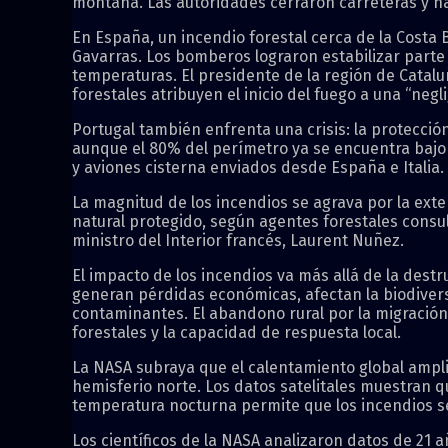
montaña. Las autoridades cerraron carreteras y h
En España, un incendio forestal cerca de la Costa 
Gavarras. Los bomberos lograron estabilizar parte 
temperaturas. El presidente de la región de Catalu
forestales atribuyen el inicio del fuego a una “negli
Portugal también enfrenta una crisis: la protección
aunque el 80% del perímetro ya se encuentra bajo 
y aviones cisterna enviados desde España e Italia.
La magnitud de los incendios se agrava por la ext
natural protegido, según agentes forestales consu
ministro del Interior francés, Laurent Nuñez.
El impacto de los incendios va más allá de la dest
generan pérdidas económicas, afectan la biodive
contaminantes. El abandono rural por la migración
forestales y la capacidad de respuesta local.
La NASA subraya que el calentamiento global amplif
hemisferio norte. Los datos satelitales muestran q
temperatura nocturna permite que los incendios se
Los científicos de la NASA analizaron datos de 21