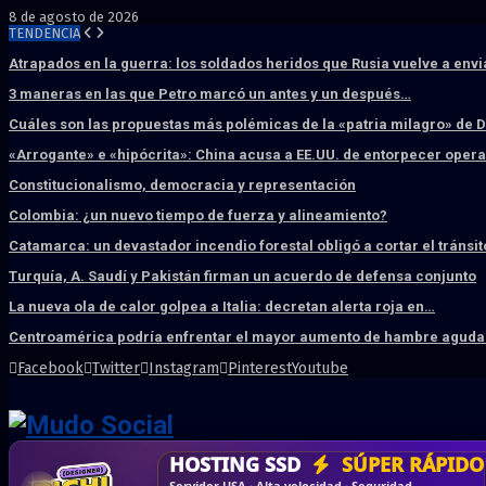
8 de agosto de 2026
TENDENCIA
Atrapados en la guerra: los soldados heridos que Rusia vuelve a env
3 maneras en las que Petro marcó un antes y un después…
Cuáles son las propuestas más polémicas de la «patria milagro» de 
«Arrogante» e «hipócrita»: China acusa a EE.UU. de entorpecer ope
Constitucionalismo, democracia y representación
Colombia: ¿un nuevo tiempo de fuerza y alineamiento?
Catamarca: un devastador incendio forestal obligó a cortar el tránsit
Turquía, A. Saudí y Pakistán firman un acuerdo de defensa conjunto
La nueva ola de calor golpea a Italia: decretan alerta roja en…
Centroamérica podría enfrentar el mayor aumento de hambre aguda 
Facebook
Twitter
Instagram
Pinterest
Youtube
DISEÑO WEB
PROFESIONAL
HOSTING SSD
CRM & DASHBOARD
CORREO
CORPORATIVO
SÚPER RÁPIDO
A MEDI
Vende más por internet · Rápida · Moderna