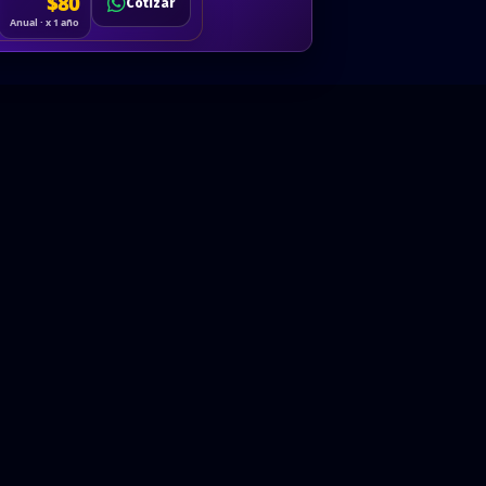
Cotizar
$80
Solicitar
Hablemos
Cotizar
ón
Anual · x 1 año