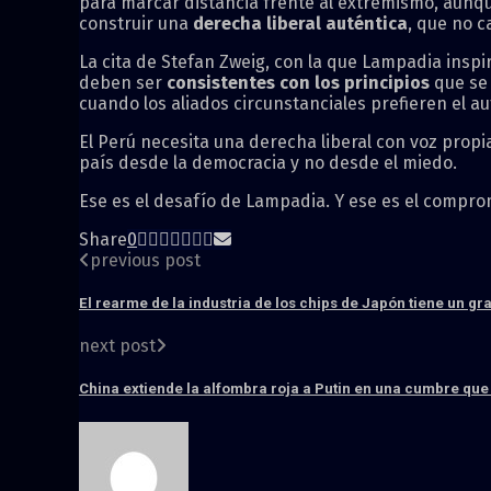
para marcar distancia frente al extremismo, aunqu
construir una
derecha liberal auténtica
, que no c
La cita de Stefan Zweig, con la que Lampadia insp
deben ser
consistentes con los principios
que se 
cuando los aliados circunstanciales prefieren el aut
El Perú necesita una derecha liberal con voz propi
país desde la democracia y no desde el miedo.
Ese es el desafío de Lampadia. Y ese es el compr
Share
0
previous post
El rearme de la industria de los chips de Japón tiene un g
next post
China extiende la alfombra roja a Putin en una cumbre qu