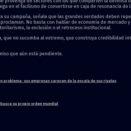
e provenga de sectores con los que comparten la defensa de
aiga en el facilismo de convertirse en caja de resonancia de 
ira su campaña, señala que las grandes verdades deben repe
proclaman. No basta con hablar de economía de mercado y d
oritarismo, la exclusión o el retroceso institucional.
a, que no sucumba al extremo, que construya credibilidad inte
omiso que aún está pendiente.
ran problema: sus empresas carecen de la escala de sus rivales
e busca su propio orden mundial