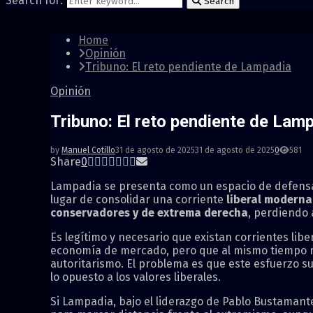
Search for:
Search
Home
Opinión
Tribuno: El reto pendiente de Lampadia
Opinión
Tribuno: El reto pendiente de Lam
by
Manuel Cotillo
31 de agosto de 2025
31 de agosto de 2025
0
581
Share
0
Lampadia se presenta como un espacio de defensa d
lugar de consolidar una corriente
liberal moderna
conservadores y de extrema derecha
, perdiendo 
Es legítimo y necesario que existan corrientes libe
economía de mercado, pero que al mismo tiempo resp
autoritarismo. El problema es que este esfuerzo su
lo opuesto a los valores liberales.
Si Lampadia, bajo el liderazgo de Pablo Bustamant