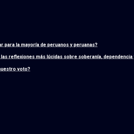
ar para la mayoría de peruanos y peruanas?
e las reflexiones más lúcidas sobre soberanía, dependencia 
nuestro voto?