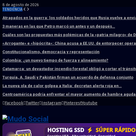
8 de agosto de 2026
TENDENCIA
Atrapados en la guerra: los soldados heridos que Rusia vuelve a env
3 maneras en las que Petro marcó un antes y un después…
Cuáles son las propuestas más polémicas de la «patria milagro» de 
«Arrogante» e «hipócrita»: China acusa a EE.UU. de entorpecer ope
Constitucionalismo, democracia y representación
Colombia: ¿un nuevo tiempo de fuerza y alineamiento?
Catamarca: un devastador incendio forestal obligó a cortar el tránsit
Turquía, A. Saudí y Pakistán firman un acuerdo de defensa conjunto
La nueva ola de calor golpea a Italia: decretan alerta roja en…
Centroamérica podría enfrentar el mayor aumento de hambre aguda 
Facebook
Twitter
Instagram
Pinterest
Youtube
DISEÑO WEB
PROFESIONAL
HOSTING SSD
CRM & DASHBOARD
CORREO
CORPORATIVO
SÚPER RÁPIDO
A MEDI
Vende más por internet · Rápida · Moderna