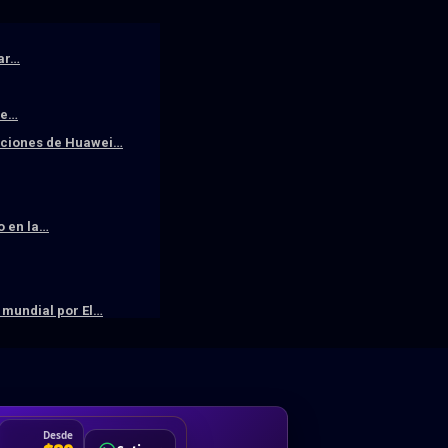
iar…
De…
raciones de Huawei…
o en la…
mundial por El…
DA
Desde