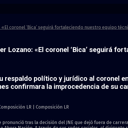
 «El coronel ‘Bica’ seguirá fortaleciendo nuestro equipo técn
r Lozano: «El coronel ‘Bica’ seguirá for
 respaldo político y jurídico al coronel e
nes confirmara la improcedencia de su ca
 Composición LR | Composición LR
 pronunció tras la decisión del JNE que dejó fuera de carrer
 de Ahora Nación. A través de sus redes sociales, el dirigent