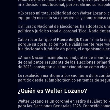
una decisión institucional, pero reafirmó su respaldo
«Expreso mi total solidaridad con Walter Lozano, c
equipo técnico con su experiencia y compromiso con
«El Jurado Nacional de Elecciones ha adoptado una
político y jurídico total al coronel ‘Bica’. Nada d
Cabe recordar que el
Pleno del JNE
confirmó la imp
porque su postulación no fue válidamente reservada
fue declarado fundado en parte, el organismo elect
«Ahora Nación incumplió con adjuntar de manera ad
de candidatos resultante de las elecciones primari
de 2025, consignan al señor ciudadano como elegido
La resolución mantiene a Lozano fuera de la contie
partido desde el ámbito técnico en temas de segu
¿Quién es Walter Lozano?
Walter Lozano es un coronel en retiro del Ejércit
para las Elecciones Generales 2026. Conocido como 