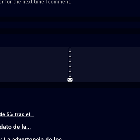
er for the next time I comment.
e 5% tras el...
ato de la...
 La advertencia de los...