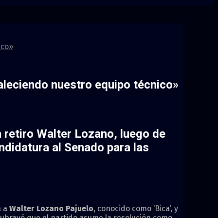
ico»
taleciendo nuestro equipo técnico»
n retiro Walter Lozano, luego de
ndidatura al Senado para las
a a
Walter Lozano Pajuelo
, conocido como ‘Bica’, y
e subrayó que el partido asume la resolución como