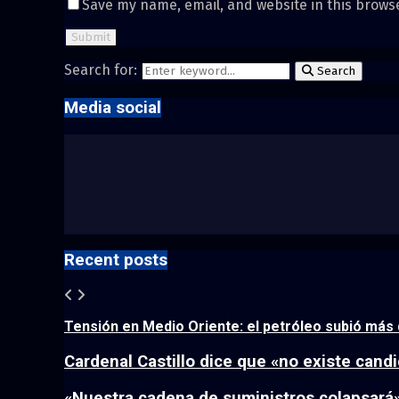
Save my name, email, and website in this brows
Search for:
Search
Media social
Recent posts
Tensión en Medio Oriente: el petróleo subió más d
Cardenal Castillo dice que «no existe candid
«Nuestra cadena de suministros colapsará»: