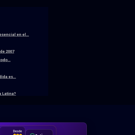
resencial en el…
sde 2007
 todo…
edida es…
 Latina?
DA
Desde