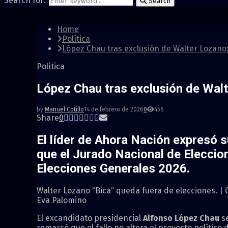
Search for:
Search
Home
Política
López Chau tras exclusión de Walter Lozano:
Política
López Chau tras exclusión de Walte
by
Manuel Cotillo
14 de febrero de 2026
0
456
Share
0
El líder de Ahora Nación expresó su
que el Jurado Nacional de Eleccio
Elecciones Generales 2026.
Walter Lozano “Bica” queda fuera de elecciones. |
Eva Palomino
El excandidato presidencial
Alfonso López Chau
se
remarcó que el fallo no altera el proyecto político