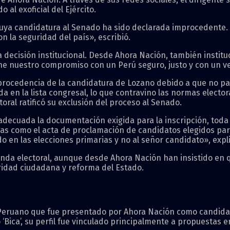
 al exoficial del Ejército.
uya candidatura al Senado ha sido declarada improcedente. E
 la seguridad del país», escribió.
 decisión institucional. Desde Ahora Nación, también insti
etiene nuestro compromiso con un Perú seguro, justo y con un
rocedencia de la candidatura de Lozano debido a que no part
 en la lista congresal, lo que contravino las normas elector
oral ratificó su exclusión del proceso al Senado.
ecuada la documentación exigida para la inscripción, toda v
as como el acta de proclamación de candidatos elegidos para
 en las elecciones primarias y no al señor candidato», expl
nda electoral, aunque desde Ahora Nación han insistido en qu
ridad ciudadana y reforma del Estado.
o Peruano que fue presentado por Ahora Nación como candidat
‘Bica’, su perfil fue vinculado principalmente a propuestas 