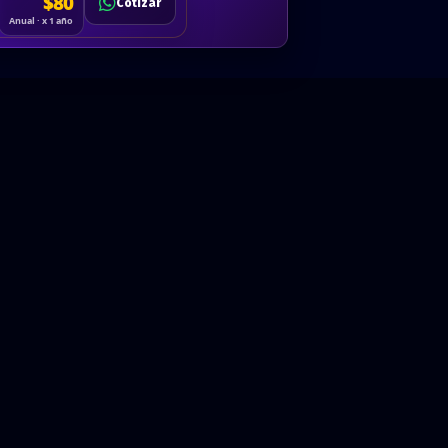
Cotizar
$80
Solicitar
Hablemos
Cotizar
ón
Anual · x 1 año