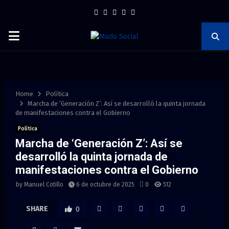
F
T
I
P
Y
a
w
n
i
o
P
c
i
s
n
u
e
t
t
t
t
R
b
t
a
e
u
I
o
e
g
r
b
Home
Política
Marcha de ‘Generación Z’: Así se desarrolló la quinta jornada
o
r
r
e
e
de manifestaciones contra el Gobierno
M
k
a
s
Política
m
t
Marcha de ‘Generación Z’: Así se
A
desarrolló la quinta jornada de
manifestaciones contra el Gobierno
R
by
Manuel Cotillo
6 de octubre de 2025
0
512
Y
SHARE
0