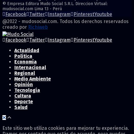
© Empresa Editora Mudo Social S.R.L. Direccion Virtual:
mudosocial.com Lima 13 - Perú
Facebook
Twitter
Instagram
Pinterest
Youtube
@2022 - mudosocial.com. Todos los derechos reservados
creado por
Richiweb
Facebook
Twitter
Instagram
Pinterest
Youtube
Actualidad
Política
Economía
Internacional
Regional
Medio Ambiente
Opinión
Tecnología
Cultura
Deporte
Salud
Este sitio web utiliza cookies para mejorar tu experiencia.
Damos por sentado que estás de acuerdo, pero puedes