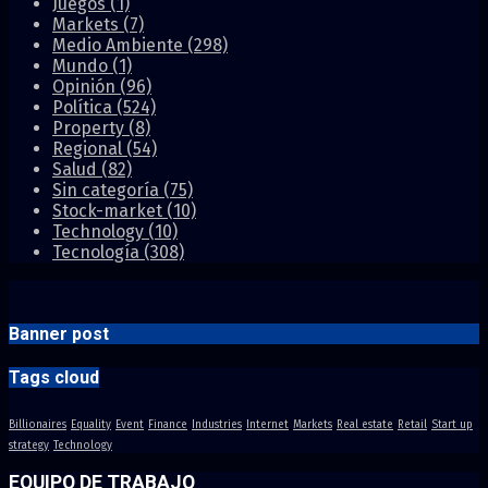
Juegos
(1)
Markets
(7)
Medio Ambiente
(298)
Mundo
(1)
Opinión
(96)
Política
(524)
Property
(8)
Regional
(54)
Salud
(82)
Sin categoría
(75)
Stock-market
(10)
Technology
(10)
Tecnología
(308)
Banner post
Tags cloud
Billionaires
Equality
Event
Finance
Industries
Internet
Markets
Real estate
Retail
Start up
strategy
Technology
EQUIPO DE TRABAJO