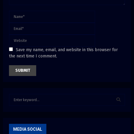
Save my name, email, and website in this browser for
the next time I comment.
S
e
a
S
r
c
E
h
MEDIA SOCIAL